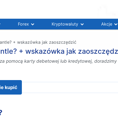
Forex
Kryptowaluty
Akcje
Mantle? + wskazówka jak zaoszczędzić
Mantle? + wskazówka jak zaoszczędz
 za pomocą karty debetowej lub kredytowej, doradzimy 
ie kupić
?