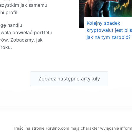
wszystkim jak samemu
i profil.
Kolejny spadek
ugę handlu
kryptowalut jest bli
ala powielać portfel i
jak na tym zarobić?
rów. Zobaczmy, jak
roku.
Zobacz następne artykuły
Treści na stronie ForBino.com mają charakter wyłącznie infor