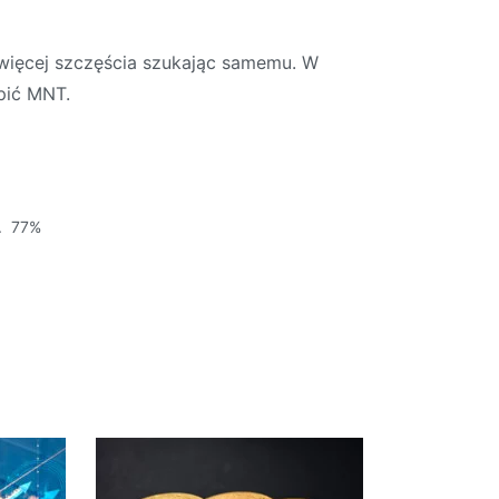
ł więcej szczęścia szukając samemu. W
pić MNT.
. 77%