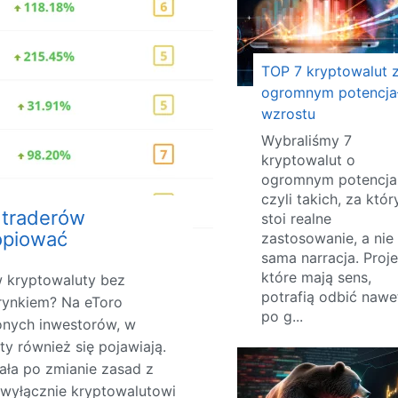
TOP 7 kryptowalut 
ogromnym potencja
wzrostu
Wybraliśmy 7
kryptowalut o
ogromnym potencjal
czyli takich, za któr
 traderów
stoi realne
kopiować
zastosowanie, a nie
sama narracja. Proje
które mają sens,
w kryptowaluty bez
potrafią odbić nawe
rynkiem? Na eToro
po g...
nych inwestorów, w
ty również się pojawiają.
ała po zmianie zasad z
 wyłącznie kryptowalutowi