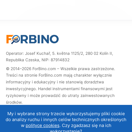
Operator: Josef Kuchař, 5. května 1125/2, 280 02 Kolín II,
Republika Czeska, NIP: 87914832
© 2014–2026 ForBino.com – Wszelkie prawa zastrzeżone.
Treści na stronie ForBino.com mają charakter wyłącznie
informacyjny i edukacyjny i nie stanowią doradztwa
inwestycyjnego. Handel instrumentami finansowymi jest
ryzykowny i może prowadzić do utraty zainwestowanych
środków.
Strona zawiera linki partnerskie (afiliacyjne). Jeśli dokonasz
My i wybrane strony trzecie wykorzystujemy pliki cookie
rejestracji za ich pośrednictwem, otrzymamy prowizję, dzięki
do analizy ruchu i innych celów technicznych określonych
której możemy prowadzić i rozwijać stronę. Nie ma to wpływu
w
polityce cookies
. Czy zgadzasz się na ich
na cenę usługi dla Ciebie, a współpraca afiliacyjna nie wpływa
wykorzystanie?