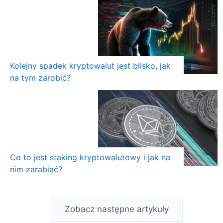
Kolejny spadek kryptowalut jest blisko, jak
na tym zarobić?
Co to jest staking kryptowalutowy i jak na
nim zarabiać?
Zobacz następne artykuły