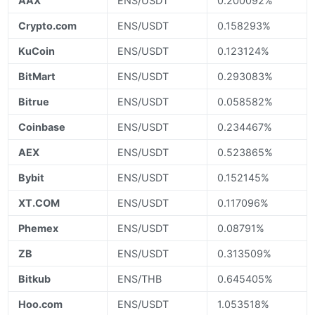
AAX
ENS/USDT
0.200092%
Crypto.com
ENS/USDT
0.158293%
KuCoin
ENS/USDT
0.123124%
BitMart
ENS/USDT
0.293083%
Bitrue
ENS/USDT
0.058582%
Coinbase
ENS/USDT
0.234467%
AEX
ENS/USDT
0.523865%
Bybit
ENS/USDT
0.152145%
XT.COM
ENS/USDT
0.117096%
Phemex
ENS/USDT
0.08791%
ZB
ENS/USDT
0.313509%
Bitkub
ENS/THB
0.645405%
Hoo.com
ENS/USDT
1.053518%