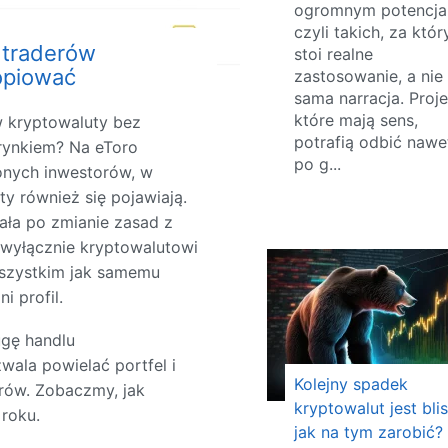
ogromnym potencjal
czyli takich, za któr
 traderów
stoi realne
kopiować
zastosowanie, a nie
sama narracja. Proje
które mają sens,
w kryptowaluty bez
potrafią odbić nawe
rynkiem? Na eToro
po g...
nych inwestorów, w
ty również się pojawiają.
ała po zmianie zasad z
 wyłącznie kryptowalutowi
wszystkim jak samemu
i profil.
ugę handlu
ala powielać portfel i
Kolejny spadek
rów. Zobaczmy, jak
kryptowalut jest bli
roku.
jak na tym zarobić?