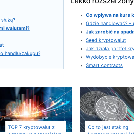
Lekko rozszerzony
Co wpływa na kurs 
 służą?
Gdzie handlować? –
ymi walutami?
Jak zarobić na spad
Seed kryptowalut
at
Jak działa portfel k
do handlu/zakupu?
Wydobycie kryptowa
Smart contracts
TOP 7 kryptowalut z
Co to jest staking