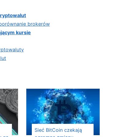
kryptowalut
 porównanie brokerów
ającym kursie
ryptowaluty
lut
Sieć BitCoin czekają