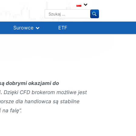
Szukaj:
Surowce
ETF
są dobrymi okazjami do
.
Dzięki CFD brokerom możliwe jest
gorsze dla handlowca są stabilne
na falę”.