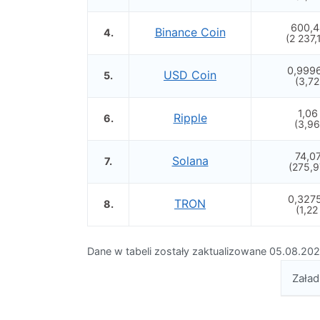
600,4
Binance Coin
4.
(2 237,
0,999
USD Coin
5.
(3,72
1,06
Ripple
6.
(3,96
74,0
Solana
7.
(275,9
0,327
TRON
8.
(1,22
Dane w tabeli zostały zaktualizowane 05.08.202
Załad