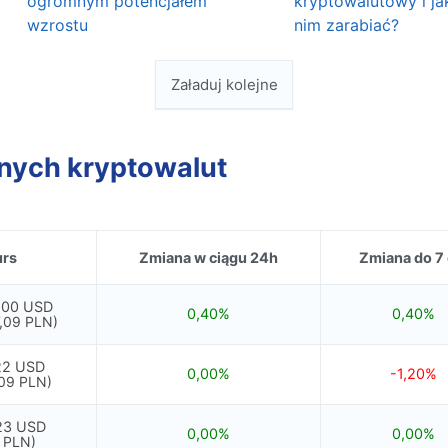
ogromnym potencjałem
kryptowalutowy i ja
wzrostu
nim zarabiać?
Załaduj kolejne
rnych kryptowalut
rs
Zmiana w ciągu 24h
Zmiana do 7 
,00 USD
0,40%
0,40%
,09 PLN)
22 USD
0,00%
-1,20%
09 PLN)
23 USD
0,00%
0,00%
 PLN)