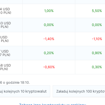
4 USD
1,00%
5,50%
10 PLN)
63 USD
0,00%
0,00%
 PLN)
 USD
-1,40%
-1,10%
 PLN)
7 USD
0,20%
0,90%
7 PLN)
58 USD
-0,60%
0,30%
 PLN)
6 o godzinie 18:10.
kryptowalut
krypto
uj kolejnych 10
Załaduj kolejnych 100
Zobacz inne kryptowaluty w rankingu