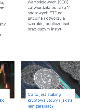
Wartościowych (SEC)
e,
zatwierdziła od razu 11
ymi
spotowych ETF na
Bitcoina i otworzyła
szerokiej publiczności
kty,
oraz dużym instyt...
t
Co to jest staking
sko,
kryptowalutowy i jak na
nim zarabiać?