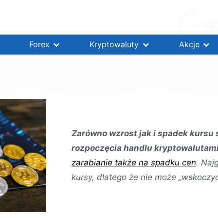
Forex
Kryptowaluty
Akcje
Zarówno wzrost jak i spadek kursu 
rozpoczęcia handlu kryptowalutami
zarabianie także na spadku cen
. Naj
kursy, dlatego że nie może „wskoczyć 