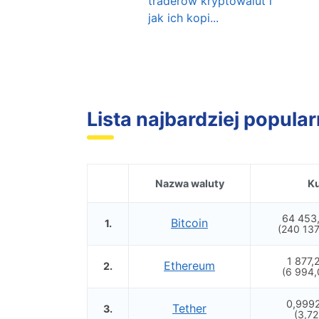
traderów kryptowalut i
jak ich kopi...
Lista najbardziej popula
Nazwa waluty
Ku
64 453
Bitcoin
1.
(240 137
1 877,
Ethereum
2.
(6 994,
0,999
Tether
3.
(3,72