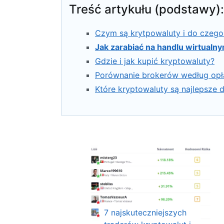
Treść artykułu (podstawy):
Czym są krytpowaluty i do czego
Jak zarabiać na handlu wirtualn
Gdzie i jak kupić kryptowaluty?
Porównanie brokerów według opł
Które kryptowaluty są najlepsze 
7 najskuteczniejszych