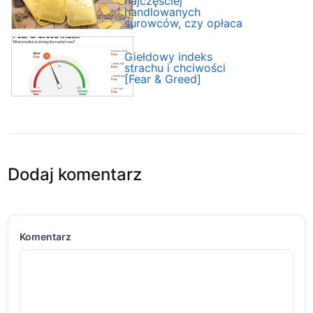
najczęściej
handlowanych
surowców, czy opłaca
się handlować?
Giełdowy indeks
strachu i chciwości
[Fear & Greed]
Dodaj komentarz
Komentarz