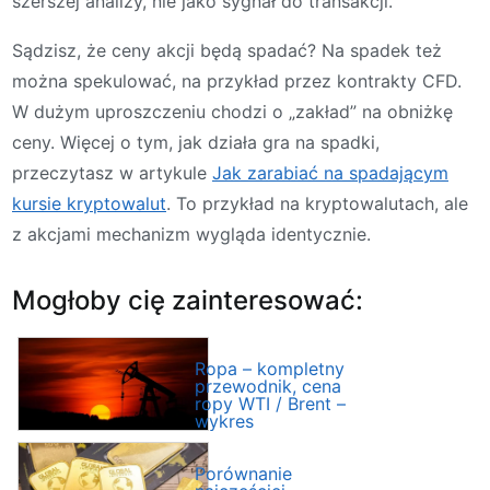
szerszej analizy, nie jako sygnał do transakcji.
Sądzisz, że ceny akcji będą spadać? Na spadek też
można spekulować, na przykład przez kontrakty CFD.
W dużym uproszczeniu chodzi o „zakład” na obniżkę
ceny. Więcej o tym, jak działa gra na spadki,
przeczytasz w artykule
Jak zarabiać na spadającym
kursie kryptowalut
. To przykład na kryptowalutach, ale
z akcjami mechanizm wygląda identycznie.
Mogłoby cię zainteresować:
Ropa – kompletny
przewodnik, cena
ropy WTI / Brent –
wykres
Porównanie