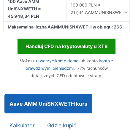
100 Aave AMM
100 000 PLN =
UniSNXWETH =
217,64 AAMMUNISNXWETH
45 948,34 PLN
Maksymalna liczba AAMMUNISNXWETH w obiegu: 266
Handluj CFD na kryptowaluty u XTB
Możesz
utworzyć konto demo
lub konto
konto z
prawdziwymi pieniędzmi
. 77% rachunków
detalicznych CFD odnotowuje straty.
Aave AMM UniSNXWETH kurs
Kalkulator
Gdzie kupić