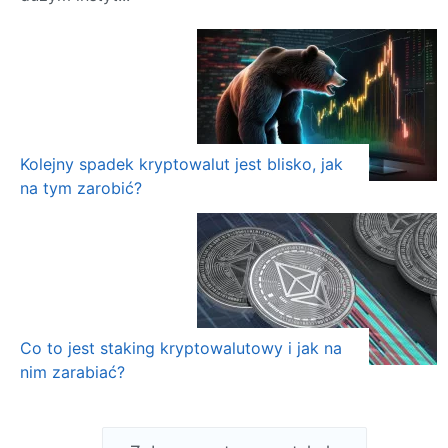
Kolejny spadek kryptowalut jest blisko, jak
na tym zarobić?
Co to jest staking kryptowalutowy i jak na
nim zarabiać?