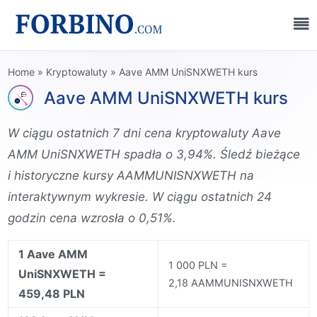
Home
»
Kryptowaluty
»
Aave AMM UniSNXWETH kurs
Aave AMM UniSNXWETH kurs
W ciągu ostatnich 7 dni cena kryptowaluty Aave
AMM UniSNXWETH spadła o 3,94%. Śledź bieżące
i historyczne kursy AAMMUNISNXWETH na
interaktywnym wykresie. W ciągu ostatnich 24
godzin cena wzrosła o 0,51%.
1 Aave AMM
1 000 PLN =
UniSNXWETH =
2,18 AAMMUNISNXWETH
459,48 PLN