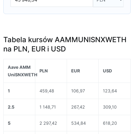
Tabela kursów AAMMUNISNXWETH
na PLN, EUR i USD
Aave AMM
PLN
EUR
USD
UniSNXWETH
1
459,48
106,97
123,64
2.5
1 148,71
267,42
309,10
5
2 297,42
534,84
618,20