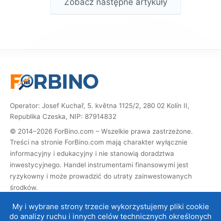
Zobacz następne artykuły
Operator: Josef Kuchař, 5. května 1125/2, 280 02 Kolín II,
Republika Czeska, NIP: 87914832
© 2014–2026 ForBino.com – Wszelkie prawa zastrzeżone.
Treści na stronie ForBino.com mają charakter wyłącznie
informacyjny i edukacyjny i nie stanowią doradztwa
inwestycyjnego. Handel instrumentami finansowymi jest
ryzykowny i może prowadzić do utraty zainwestowanych
środków.
Strona zawiera linki partnerskie (afiliacyjne). Jeśli dokonasz
My i wybrane strony trzecie wykorzystujemy pliki cookie
rejestracji za ich pośrednictwem, otrzymamy prowizję, dzięki
do analizy ruchu i innych celów technicznych określonych