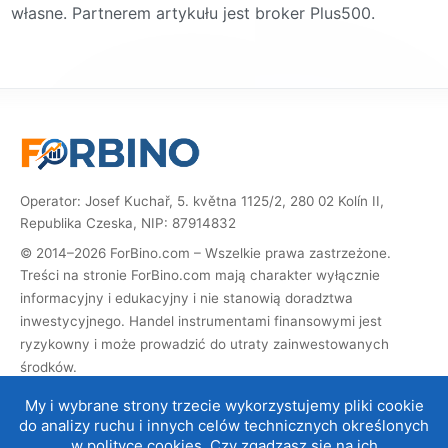
własne. Partnerem artykułu jest broker Plus500.
Operator: Josef Kuchař, 5. května 1125/2, 280 02 Kolín II,
Republika Czeska, NIP: 87914832
© 2014–2026 ForBino.com – Wszelkie prawa zastrzeżone.
Treści na stronie ForBino.com mają charakter wyłącznie
informacyjny i edukacyjny i nie stanowią doradztwa
inwestycyjnego. Handel instrumentami finansowymi jest
ryzykowny i może prowadzić do utraty zainwestowanych
środków.
Strona zawiera linki partnerskie (afiliacyjne). Jeśli dokonasz
My i wybrane strony trzecie wykorzystujemy pliki cookie
rejestracji za ich pośrednictwem, otrzymamy prowizję, dzięki
do analizy ruchu i innych celów technicznych określonych
której możemy prowadzić i rozwijać stronę. Nie ma to wpływu
w
polityce cookies
. Czy zgadzasz się na ich