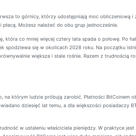
rwsza to górnicy, którzy udostępniają moc obliczeniową i 
i płacą. Możesz należeć do obu grup jednocześnie.
ę, która co mniej więcej cztery lata spada o połowę. Po h
nek spodziewa się w okolicach 2028 roku. Na początku ist
orównywalnie większa i stale rośnie. Razem z trudnością ro
 na którym ludzie próbują zarobić. Płatności BitCoinem ob
apowiadano dziesięć lat temu, a dla większości posiadaczy
dność w ustaleniu właściciela pieniędzy. W praktyce jest z