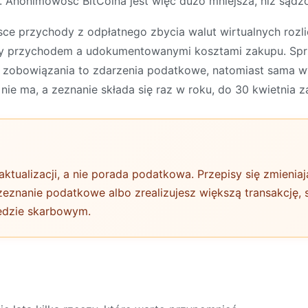
. Anonimowość BitCoina jest więc dużo mniejsza, niż sądz
sce przychody z odpłatnego zbycia walut wirtualnych rozl
dzy przychodem a udokumentowanymi kosztami zakupu. Sprz
e zobowiązania to zdarzenia podatkowe, natomiast sama w
nie ma, a zeznanie składa się raz w roku, do 30 kwietnia z
aktualizacji, a nie porada podatkowa. Przepisy się zmienia
 zeznanie podatkowe albo zrealizujesz większą transakcję
ędzie skarbowym.