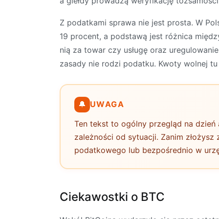
a giełdy prowadzą weryfikację tożsamości
Z podatkami sprawa nie jest prosta. W Pol
19 procent, a podstawą jest różnica mię
nią za towar czy usługę oraz uregulowani
zasady nie rodzi podatku. Kwoty wolnej tu 
🔔
UWAGA
Ten tekst to ogólny przegląd na dzień 
zależności od sytuacji. Zanim złożysz
podatkowego lub bezpośrednio w urz
Ciekawostki o BTC