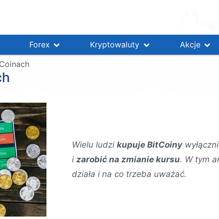
Forex
Kryptowaluty
Akcje
tCoinach
ch
Wielu ludzi
kupuje BitCoiny
wyłączni
i
zarobić na zmianie kursu
. W tym a
działa i na co trzeba uważać.