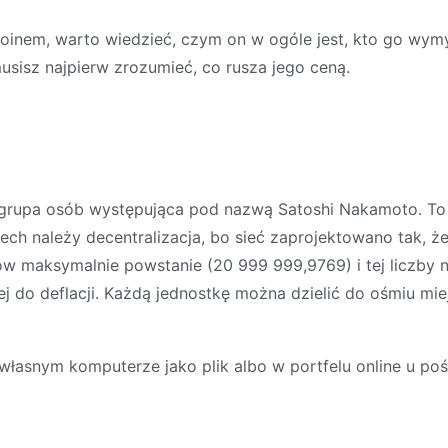
oinem, warto wiedzieć, czym on w ogóle jest, kto go wymy
 musisz najpierw zrozumieć, co rusza jego ceną.
 grupa osób występująca pod nazwą Satoshi Nakamoto. To 
ech należy decentralizacja, bo sieć zaprojektowano tak, że
inów maksymalnie powstanie (20 999 999,9769) i tej liczby 
czej do deflacji. Każdą jednostkę można dzielić do ośmiu mi
łasnym komputerze jako plik albo w portfelu online u poś