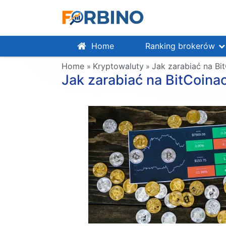
Home
Ranking brokerów
Home
Kryptowaluty
Jak zarabiać na Bi
»
»
Jak zarabiać na BitCoina