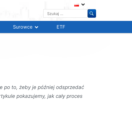
Szukaj:
Surowce
ETF
e po to, żeby je później odsprzedać
rtykule pokazujemy, jak cały proces