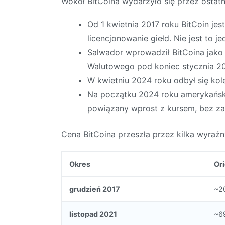
Wokół BitCoina wydarzyło się przez ostatni
Od 1 kwietnia 2017 roku BitCoin je
licencjonowanie giełd. Nie jest to
Salwador wprowadził BitCoina jako
Walutowego pod koniec stycznia 202
W kwietniu 2024 roku odbył się kol
Na początku 2024 roku amerykański 
powiązany wprost z kursem, bez za
Cena BitCoina przeszła przez kilka wyraźny
Okres
Or
grudzień 2017
~2
listopad 2021
~6