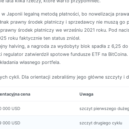
e lata kilka rzeczy, które warto przypomnieć.
st w Japonii legalną metodą płatności, bo nowelizacja praw
 jednak prawny środek płatniczy i sprzedawcy nie muszą go
 prawny środek płatniczy we wrześniu 2021 roku. Pod na
5 roku faktycznie ten status zniósł.
ejny halving, a nagroda za wydobyty blok spadła z 6,25 do
regulator zatwierdził spotowe fundusze ETF na BitCoina. 
kładania własnego portfela.
ch cykli. Dla orientacji zebraliśmy jego główne szczyty i d
ientacyjna cena
Uwaga
0 000 USD
szczyt pierwszego dużeg
9 000 USD
szczyt drugiego cyklu