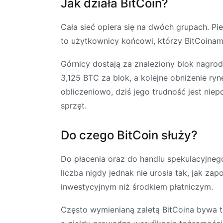
Jak działa BitCoin?
Cała sieć opiera się na dwóch grupach. Pie
to użytkownicy końcowi, którzy BitCoinam
Górnicy dostają za znaleziony blok nagrod
3,125 BTC za blok, a kolejne obniżenie ry
obliczeniowo, dziś jego trudność jest niep
sprzęt.
Do czego BitCoin służy?
Do płacenia oraz do handlu spekulacyjnego,
liczba nigdy jednak nie urosła tak, jak z
inwestycyjnym niż środkiem płatniczym.
Często wymienianą zaletą BitCoina bywa tru