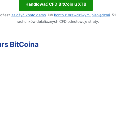
Handlować CFD BitCoin u XTB
ożesz
założyć konto demo
lub
konto z prawdziwymi pieniędzmi
. 5
rachunków detalicznych CFD odnotowuje straty.
urs BitCoina