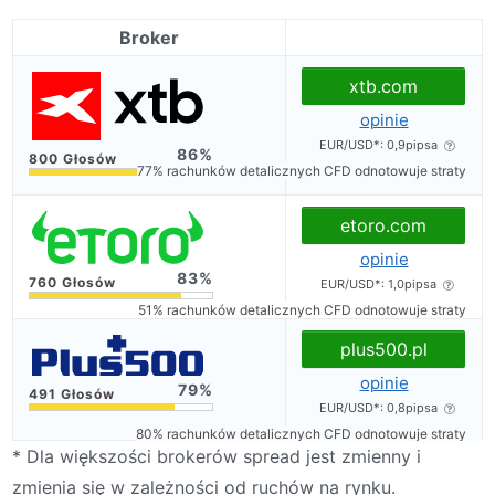
Broker
xtb.com
opinie
EUR/USD*: 0,9pipsa
86
77% rachunków detalicznych CFD odnotowuje straty
etoro.com
opinie
83
EUR/USD*: 1,0pipsa
51% rachunków detalicznych CFD odnotowuje straty
plus500.pl
opinie
79
EUR/USD*: 0,8pipsa
80% rachunków detalicznych CFD odnotowuje straty
* Dla większości brokerów spread jest zmienny i
zmienia się w zależności od ruchów na rynku.