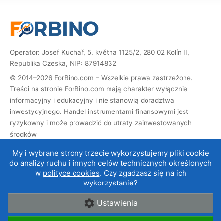
Operator: Josef Kuchař, 5. května 1125/2, 280 02 Kolín II,
Republika Czeska, NIP: 87914832
© 2014–2026 ForBino.com – Wszelkie prawa zastrzeżone.
Treści na stronie ForBino.com mają charakter wyłącznie
informacyjny i edukacyjny i nie stanowią doradztwa
inwestycyjnego. Handel instrumentami finansowymi jest
ryzykowny i może prowadzić do utraty zainwestowanych
środków.
Strona zawiera linki partnerskie (afiliacyjne). Jeśli dokonasz
My i wybrane strony trzecie wykorzystujemy pliki cookie
rejestracji za ich pośrednictwem, otrzymamy prowizję, dzięki
do analizy ruchu i innych celów technicznych określonych
której możemy prowadzić i rozwijać stronę. Nie ma to wpływu
w
polityce cookies
. Czy zgadzasz się na ich
na cenę usługi dla Ciebie, a współpraca afiliacyjna nie wpływa
wykorzystanie?
na nasze
oceny brokerów
.
Ustawienia
O nas
|
Kontakt
|
Regulamin
|
Cookies i ochrona