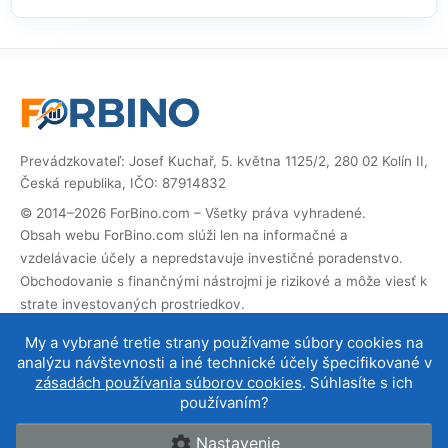
Prevádzkovateľ: Josef Kuchař, 5. května 1125/2, 280 02 Kolín II,
Česká republika, IČO: 87914832
© 2014–2026 ForBino.com – Všetky práva vyhradené.
Obsah webu ForBino.com slúži len na informačné a
vzdelávacie účely a nepredstavuje investičné poradenstvo.
Obchodovanie s finančnými nástrojmi je rizikové a môže viesť k
strate investovaných prostriedkov.
Web obsahuje partnerské (affiliate) odkazy. Ak cez ne
My a vybrané tretie strany používame súbory cookies na
vykonáte registráciu, dostaneme províziu, vďaka ktorej
analýzu návštevnosti a iné technické účely špecifikované v
môžeme web prevádzkovať a ďalej rozvíjať. Na cenu služby pre
zásadách používania súborov cookies
. Súhlasíte s ich
vás to nemá vplyv a affiliate spolupráce neovplyvňujú naše
používaním?
hodnotenie brokerov
.
Nastavenie