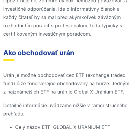
Upozorňujeme, že tento článok nemožno považovať za
investičné odporúčania. Ide o informatívny článok a
každý čitateľ by sa mal pred akýmkoľvek záväzným
rozhodnutím poradiť s profesionálom, teda typicky s
certifikovaným investičným poradcom.
Ako obchodovať urán
Urán je možné obchodovať cez ETF (exchange traded
fund) čiže fond verejne obchodovaný na burze. Jedným
z najznámejších ETF na urán je Global X Uránium ETF.
Detailné informácie uvádzame nižšie v rámci stručného
prehľadu.
Celý názov ETF: GLOBAL X URANIUM ETF