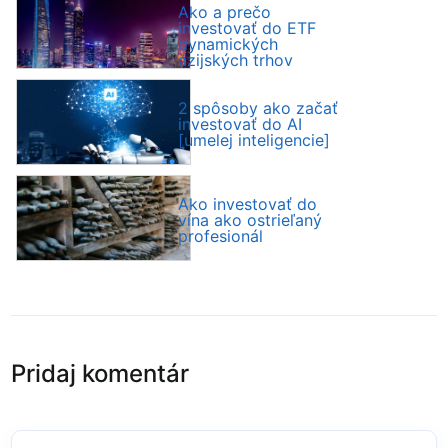
Ako a prečo
investovať do ETF
dynamických
ázijských trhov
2 spôsoby ako začať
investovať do AI
[umelej inteligencie]
Ako investovať do
vína ako ostrieľaný
profesionál
Pridaj komentár