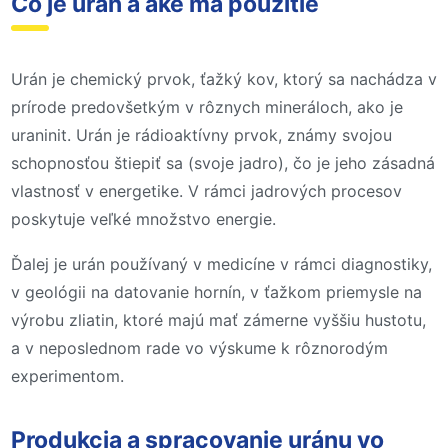
Čo je urán a aké má použitie
Urán je chemický prvok, ťažký kov, ktorý sa nachádza v
prírode predovšetkým v rôznych mineráloch, ako je
uraninit. Urán je rádioaktívny prvok, známy svojou
schopnosťou štiepiť sa (svoje jadro), čo je jeho zásadná
vlastnosť v energetike. V rámci jadrových procesov
poskytuje veľké množstvo energie.
Ďalej je urán používaný v medicíne v rámci diagnostiky,
v geológii na datovanie hornín, v ťažkom priemysle na
výrobu zliatin, ktoré majú mať zámerne vyššiu hustotu,
a v neposlednom rade vo výskume k rôznorodým
experimentom.
Produkcia a spracovanie uránu vo