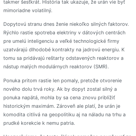
takmer šesťkrát. História tak ukazuje, že urán vie byť
mimoriadne volatilný.
Dopytovú stranu dnes ženie niekoľko silných faktorov.
Rýchlo rastie spotreba elektriny v dátových centrách
pre umelú inteligenciu a veľké technologické firmy
uzatvárajú dlhodobé kontrakty na jadrovú energiu. K
tomu sa pridávajú reštarty odstavených reaktorov a
nástup malých modulárnych reaktorov (SMR).
Ponuka pritom rastie len pomaly, pretože otvorenie
nového dolu trvá roky. Ak by dopyt zostal silný a
ponuka napätá, mohla by sa cena znovu priblížiť
historickým maximám. Zároveň ale platí, že urán je
komodita citlivá na geopolitiku aj na náladu na trhu a
prudké korekcie k nemu patria.