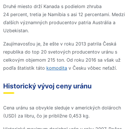
Druhé miesto drží Kanada s podielom zhruba
24 percent, tretia je Namíbia s asi 12 percentami. Medzi
ďalších významných producentov patria Austrália a
Uzbekistan.
Zaujímavosťou je, že ešte v roku 2013 patrila Česká
republika do top 20 svetových producentov uránu s
celkovým objemom 215 ton. Od roku 2016 sa však už
podľa štatistík táto
komodita
v Česku vôbec neťaží.
Historický vývoj ceny uránu
Cena uránu sa obvykle sleduje v amerických dolároch
(USD) za libru, čo je približne 0,453 kg.
Historické maximum dosiahol urán v roku 2007. Počas