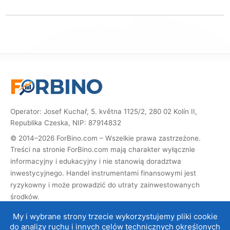
Operator: Josef Kuchař, 5. května 1125/2, 280 02 Kolín II,
Republika Czeska, NIP: 87914832
© 2014–2026 ForBino.com – Wszelkie prawa zastrzeżone.
Treści na stronie ForBino.com mają charakter wyłącznie
informacyjny i edukacyjny i nie stanowią doradztwa
inwestycyjnego. Handel instrumentami finansowymi jest
ryzykowny i może prowadzić do utraty zainwestowanych
środków.
Strona zawiera linki partnerskie (afiliacyjne). Jeśli dokonasz
My i wybrane strony trzecie wykorzystujemy pliki cookie
rejestracji za ich pośrednictwem, otrzymamy prowizję, dzięki
do analizy ruchu i innych celów technicznych określonych