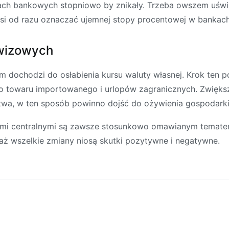
tach bankowych stopniowo by znikały. Trzeba owszem uświ
si od razu oznaczać ujemnej stopy procentowej w bankac
ewizowych
 dochodzi do osłabienia kursu waluty własnej. Krok ten p
ego towaru importowanego i urlopów zagranicznych. Zwię
wa, w ten sposób powinno dojść do ożywienia gospodarki 
ami centralnymi są zawsze stosunkowo omawianym tematem
waż wszelkie zmiany niosą skutki pozytywne i negatywne.