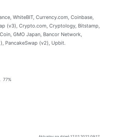
nance, WhiteBIT, Currency.com, Coinbase,
ap (v3), Crypto.com, Cryptology, Bitstamp,
KuCoin, GMO Japan, Bancor Network,
v2), PancakeSwap (v2), Upbit.
. 77%
Aktualny na dzień 17.02.2022 09:17