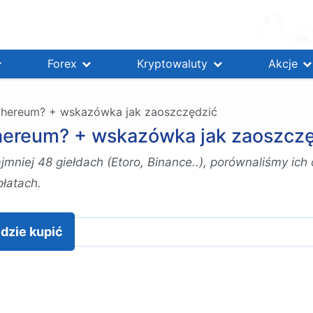
Forex
Kryptowaluty
Akcje
 Ethereum? + wskazówka jak zaoszczędzić
Ethereum? + wskazówka jak zaoszcz
niej 48 giełdach (Etoro, Binance..), porównaliśmy ich 
łatach.
dzie kupić
?