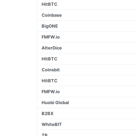
HitBTC
Coinbase
BigONE
FMFW.io
AlterDice
HitBTC
Coinsbit
HitBTC
FMFW.io
Huobi Global
B2BX
WhiteBIT
ZB