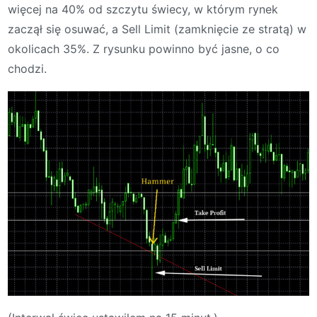
więcej na 40% od szczytu świecy, w którym rynek
zaczął się osuwać, a Sell Limit (zamknięcie ze stratą) w
okolicach 35%. Z rysunku powinno być jasne, o co
chodzi.