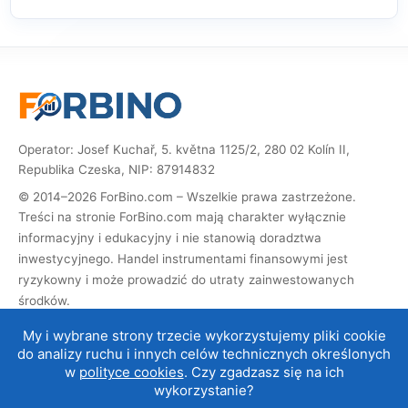
Operator: Josef Kuchař, 5. května 1125/2, 280 02 Kolín II,
Republika Czeska, NIP: 87914832
© 2014–2026 ForBino.com – Wszelkie prawa zastrzeżone.
Treści na stronie ForBino.com mają charakter wyłącznie
informacyjny i edukacyjny i nie stanowią doradztwa
inwestycyjnego. Handel instrumentami finansowymi jest
ryzykowny i może prowadzić do utraty zainwestowanych
środków.
Strona zawiera linki partnerskie (afiliacyjne). Jeśli dokonasz
My i wybrane strony trzecie wykorzystujemy pliki cookie
rejestracji za ich pośrednictwem, otrzymamy prowizję, dzięki
do analizy ruchu i innych celów technicznych określonych
której możemy prowadzić i rozwijać stronę. Nie ma to wpływu
w
polityce cookies
. Czy zgadzasz się na ich
na cenę usługi dla Ciebie, a współpraca afiliacyjna nie wpływa
wykorzystanie?
na nasze
oceny brokerów
.