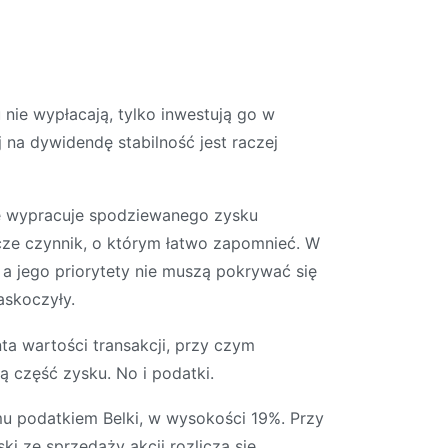
 nie wypłacają, tylko inwestują go w
 na dywidendę stabilność jest raczej
ie wypracuje spodziewanego zysku
zcze czynnik, o którym łatwo zapomnieć. W
a jego priorytety nie muszą pokrywać się
askoczyły.
ta wartości transakcji, przy czym
 część zysku. No i podatki.
u podatkiem Belki, w wysokości 19%. Przy
ki ze sprzedaży akcji rozlicza się