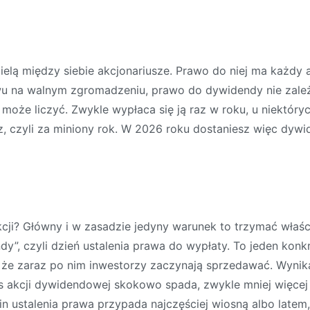
elą między siebie akcjonariusze. Prawo do niej ma każdy akc
wu na walnym zgromadzeniu, prawo do dywidendy nie zale
i może liczyć. Zwykle wypłaca się ją raz w roku, u niektóry
z, czyli za miniony rok. W 2026 roku dostaniesz więc dywi
kcji? Główny i w zasadzie jedyny warunek to trzymać właś
”, czyli dzień ustalenia prawa do wypłaty. To jeden konk
 że zaraz po nim inwestorzy zaczynają sprzedawać. Wynik
s akcji dywidendowej skokowo spada, zwykle mniej więcej 
in ustalenia prawa przypada najczęściej wiosną albo late