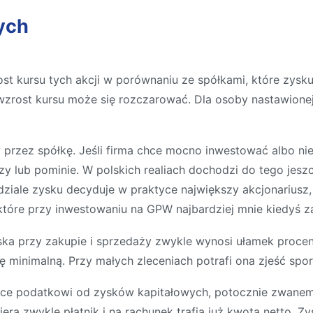
ych
st kursu tych akcji w porównaniu ze spółkami, które zysku
 wzrost kursu może się rozczarować. Dla osoby nastawionej
 przez spółkę. Jeśli firma chce mocno inwestować albo n
zy lub pominie. W polskich realiach dochodzi do tego jes
ziale zysku decyduje w praktyce największy akcjonariusz, 
 które przy inwestowaniu na GPW najbardziej mnie kiedyś z
ska przy zakupie i sprzedaży zwykle wynosi ułamek procen
minimalną. Przy małych zleceniach potrafi ona zjeść sporą
lsce podatkowi od zysków kapitałowych, potocznie zwanem
ra zwykle płatnik i na rachunek trafia już kwota netto. Zys