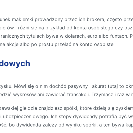
hunek maklerski prowadzony przez ich brokera, często prz
pierów i różni się na przykład od konta osobistego czy os
ranicznych tytułach bywa w dolarach, euro albo funtach.
ne akcje albo po prostu przelać na konto osobiste.
endowych
zysku. Mówi się o nim dochód pasywny i akurat tutaj to okr
śledzić wykresów ani zawierać transakcji. Trzymasz i raz w 
skiej giełdzie znajdziesz spółki, które dzielą się zyskiem
ubezpieczeniowego. Ich stopy dywidendy potrafią być wy
ość, bo dywidenda zależy od wyniku spółki, a ten bywa kap