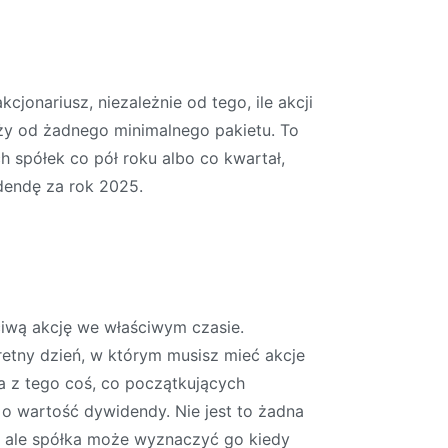
jonariusz, niezależnie od tego, ile akcji
ży od żadnego minimalnego pakietu. To
ch spółek co pół roku albo co kwartał,
dendę za rok 2025.
ciwą akcję we właściwym czasie.
retny dzień, w którym musisz mieć akcje
a z tego coś, co początkujących
o wartość dywidendy. Nie jest to żadna
m, ale spółka może wyznaczyć go kiedy