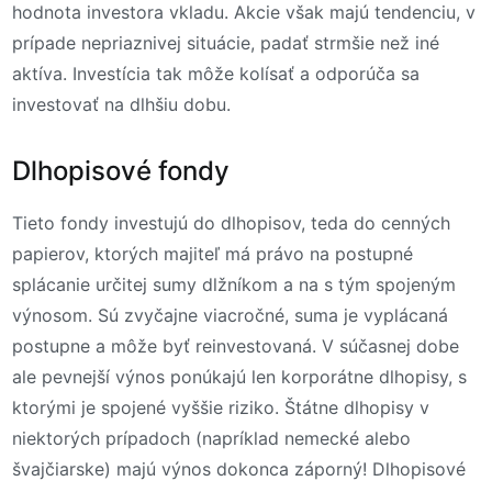
hodnota investora vkladu. Akcie však majú tendenciu, v
prípade nepriaznivej situácie, padať strmšie než iné
aktíva. Investícia tak môže kolísať a odporúča sa
investovať na dlhšiu dobu.
Dlhopisové fondy
Tieto fondy investujú do dlhopisov, teda do cenných
papierov, ktorých majiteľ má právo na postupné
splácanie určitej sumy dlžníkom a na s tým spojeným
výnosom. Sú zvyčajne viacročné, suma je vyplácaná
postupne a môže byť reinvestovaná. V súčasnej dobe
ale pevnejší výnos ponúkajú len korporátne dlhopisy, s
ktorými je spojené vyššie riziko. Štátne dlhopisy v
niektorých prípadoch (napríklad nemecké alebo
švajčiarske) majú výnos dokonca záporný! Dlhopisové