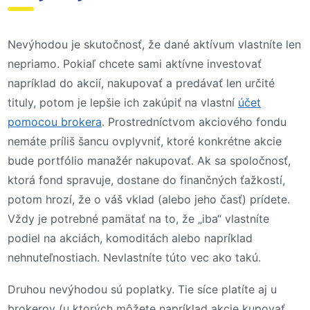
Nevýhodou je skutočnosť, že dané aktívum vlastníte len
nepriamo. Pokiaľ chcete sami aktívne investovať
napríklad do akcií, nakupovať a predávať len určité
tituly, potom je lepšie ich zakúpiť na vlastní
účet
pomocou brokera
. Prostredníctvom akciového fondu
nemáte príliš šancu ovplyvniť, ktoré konkrétne akcie
bude portfólio manažér nakupovať. Ak sa spoločnosť,
ktorá fond spravuje, dostane do finančných ťažkostí,
potom hrozí, že o váš vklad (alebo jeho časť) prídete.
Vždy je potrebné pamätať na to, že „iba“ vlastníte
podiel na akciách, komoditách alebo napríklad
nehnuteľnostiach. Nevlastníte túto vec ako takú.
Druhou nevýhodou sú poplatky. Tie síce platíte aj u
brokerov (u ktorých môžete napríklad akcie kupovať