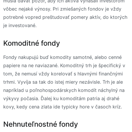
musia dávať pozor, aby ich aktíva vynášali investorom
vôbec nejaké výnosy. Pri zmiešaných fondov je vždy
potrebné vopred preštudovať pomery aktív, do ktorých
je investované.
Komoditné fondy
Fondy nakupujú buď komodity samotné, alebo cenné
papiere na ne naviazané. Komoditný trh je špecifický v
tom, že nemusí vždy korelovať s hlavnými finančnými
trhmi. Vyvíja sa tak do istej miery nezávisle. Trh je ale
napríklad u poľnohospodárskych komodít náchylný na
výkyvy počasia. Ďalej ku komoditám patria aj drahé
kovy, kedy cena zlata ide typicky hore v časoch kríz.
Nehnuteľnostné fondy