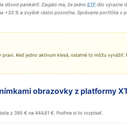
a dôvod panikáriť. Zaujalo ma, že jedno
ETF
išlo výrazne d
 na +33 % a zvyšok rástol pozvoľna. Správanie portfólia v
v praxi. Keď jedno aktívum klesá, ostatné to môžu vyvážiť. 
snímkami obrazovky z platformy X
stla z 395 € na 444,61 €. Poďme si to rozpísať.