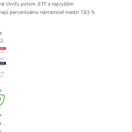
né chvíľu potom. ETF s najvyšším
ajú percentuálnu návratnosť medzi 7,83 %