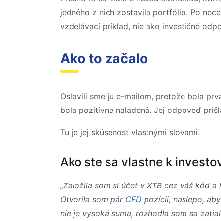
jedného z nich zostavila portfólio. Po ne
vzdelávací príklad, nie ako investičné odpor
Ako to začalo
Oslovili sme ju e-mailom, pretože bola prv
bola pozitívne naladená. Jej odpoveď priš
Tu je jej skúsenosť vlastnými slovami.
Ako ste sa vlastne k investo
„Založila som si účet v XTB cez váš kód a
Otvorila som pár
CFD
pozícií, naslepo, ab
nie je vysoká suma, rozhodla som sa zatia