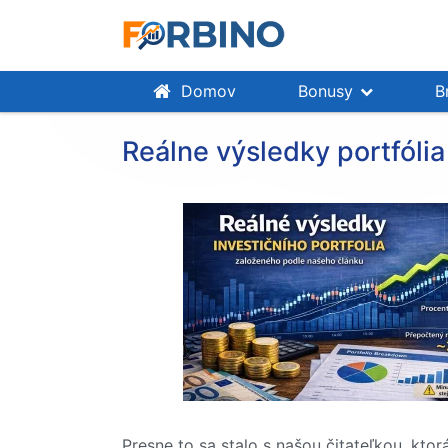
Domov
Bonusy
B
Reálne výsledky portfólia
Presne to sa stalo s našou čitateľkou, kto