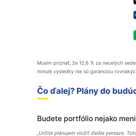
Musím priznať, že 12,6 % za necelých sedem
minulé výsledky nie sú garanciou rovnaký
Čo ďalej? Plány do budú
Budete portfólio nejako meni
„Určite plánujem vložiť ďalšie peniaze. T