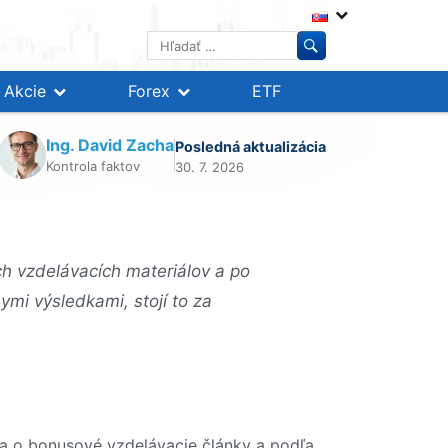
Hľadať:
Akcie
Forex
ETF
Ing. David Zacha
Posledná aktualizácia
Kontrola faktov
30. 7. 2026
ch vzdelávacích materiálov a po
ymi výsledkami, stojí to za
la o bonusové vzdelávacie články a podľa