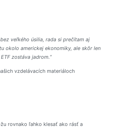
bez veľkého úsilia, rada si prečítam aj
otu okolo americkej ekonomiky, ale skôr len
 ETF zostáva jadrom.“
našich vzdelávacích materiáloch
ôžu rovnako ľahko klesať ako rásť a