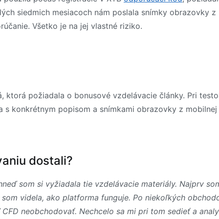
celých siedmich mesiacoch nám poslala snímky obrazovky z
účanie. Všetko je na jej vlastné riziko.
á, ktorá požiadala o bonusové vzdelávacie články. Pri test
la s konkrétnym popisom a snímkami obrazovky z mobilnej 
vaniu dostali?
 hneď som si vyžiadala tie vzdelávacie materiály. Najprv s
y som videla, ako platforma funguje. Po niekoľkých obchodo
ľ CFD neobchodovať. Nechcelo sa mi pri tom sedieť a anal