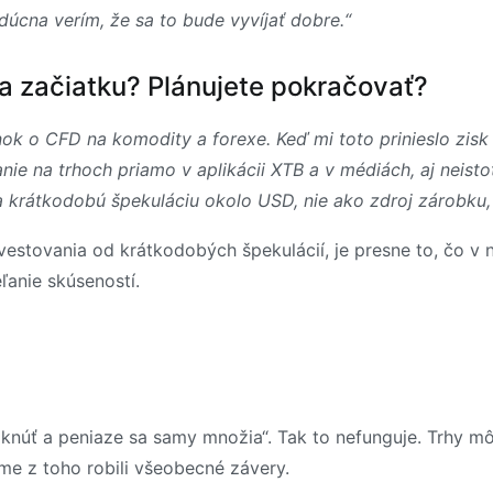
dúcna verím, že sa to bude vyvíjať dobre.“
na začiatku? Plánujete pokračovať?
nok o CFD na komodity a forexe. Keď mi toto prinieslo zisk 
anie na trhoch priamo v aplikácii XTB a v médiách, aj neist
a krátkodobú špekuláciu okolo USD, nie ako zdroj zárobku,
estovania od krátkodobých špekulácií, je presne to, čo v 
ľanie skúseností.
iknúť a peniaze sa samy množia“. Tak to nefunguje. Trhy m
sme z toho robili všeobecné závery.