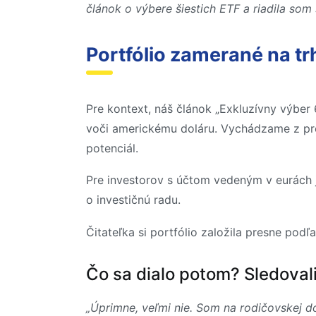
článok o výbere šiestich ETF a riadila som 
Portfólio zamerané na t
Pre kontext, náš článok „Exkluzívny výber
voči americkému doláru. Vychádzame z pre
potenciál.
Pre investorov s účtom vedeným v eurách j
o investičnú radu.
Čitateľka si portfólio založila presne podľ
Čo sa dialo potom? Sledovali
„Úprimne, veľmi nie. Som na rodičovskej d