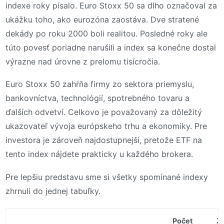
indexe roky písalo. Euro Stoxx 50 sa dlho označoval za
ukážku toho, ako eurozóna zaostáva. Dve stratené
dekády po roku 2000 boli realitou. Posledné roky ale
túto povesť poriadne narušili a index sa konečne dostal
výrazne nad úrovne z prelomu tisícročia.
Euro Stoxx 50 zahŕňa firmy zo sektora priemyslu,
bankovníctva, technológií, spotrebného tovaru a
ďalších odvetví. Celkovo je považovaný za dôležitý
ukazovateľ vývoja európskeho trhu a ekonomiky. Pre
investora je zároveň najdostupnejší, pretože ETF na
tento index nájdete prakticky u každého brokera.
Pre lepšiu predstavu sme si všetky spomínané indexy
zhrnuli do jednej tabuľky.
Počet
Z