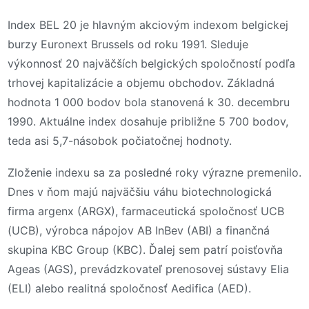
Index BEL 20 je hlavným akciovým indexom belgickej
burzy Euronext Brussels od roku 1991. Sleduje
výkonnosť 20 najväčších belgických spoločností podľa
trhovej kapitalizácie a objemu obchodov. Základná
hodnota 1 000 bodov bola stanovená k 30. decembru
1990. Aktuálne index dosahuje približne 5 700 bodov,
teda asi 5,7-násobok počiatočnej hodnoty.
Zloženie indexu sa za posledné roky výrazne premenilo.
Dnes v ňom majú najväčšiu váhu biotechnologická
firma argenx (ARGX), farmaceutická spoločnosť UCB
(UCB), výrobca nápojov AB InBev (ABI) a finančná
skupina KBC Group (KBC). Ďalej sem patrí poisťovňa
Ageas (AGS), prevádzkovateľ prenosovej sústavy Elia
(ELI) alebo realitná spoločnosť Aedifica (AED).