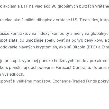
 k akciám a ETF na viac ako 90 globálnych burzách vrátane
ka viac ako 1 milión dlhopisov vrátane U.S. Treasuries, ko
tisíce kontraktov na indexy, komodity a meny na globálnyc
pot zlata, čo umožňuje špekulovať na pohyb ceny kovu a zá
odovanie hlavných kryptomien, ako sú Bitcoin (BTC) a Eth
je prístup k vybranej ponuke hedžových fondov pre akredi
okers ponúka aj obchodovanie Forecast Contracts (futures 
h výsledkoch.
tupovať k veľkému množstvu Exchange-Traded Funds pokrýva