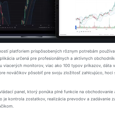
ností platforiem prispôsobených rôznym potrebám používat
likácia určená pre profesionálnych a aktívnych obchodníko
u viacerých monitorov, viac ako 100 typov príkazov, dáta v 
nováčikov pôsobiť pre svoju zložitosť zahlcujúco, hoci s
vládací panel, ktorý ponúka plné funkcie na obchodovanie a
o je kontrola zostatkov, realizácia prevodov a zadávanie 
áčikom.