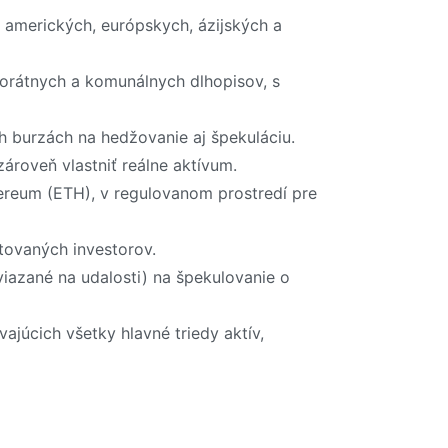
 amerických, európskych, ázijských a
rporátnych a komunálnych dlhopisov, s
h burzách na hedžovanie aj špekuláciu.
roveň vlastniť reálne aktívum.
ereum (ETH), v regulovanom prostredí pre
tovaných investorov.
viazané na udalosti) na špekulovanie o
júcich všetky hlavné triedy aktív,