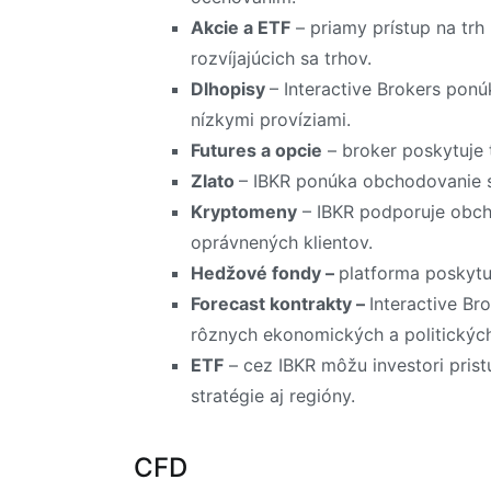
Akcie a ETF
– priamy prístup na trh
rozvíjajúcich sa trhov.
Dlhopisy
– Interactive Brokers ponú
nízkymi províziami.
Futures a opcie
– broker poskytuje 
Zlato
– IBKR ponúka obchodovanie s
Kryptomeny
– IBKR podporuje obch
oprávnených klientov.
Hedžové fondy –
platforma poskytu
Forecast kontrakty –
Interactive Br
rôznych ekonomických a politickýc
ETF
– cez IBKR môžu investori pris
stratégie aj regióny.
CFD