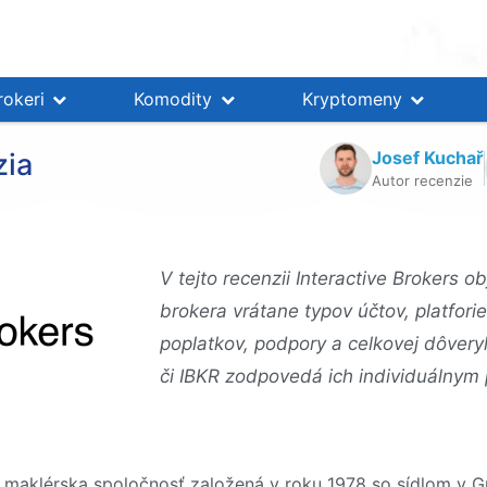
rokeri
Komodity
Kryptomeny
Josef Kuchař
zia
Autor recenzie
V tejto recenzii Interactive Brokers
brokera vrátane typov účtov, platfor
poplatkov, podpory a celkovej dôvery
či IBKR zodpovedá ich individuálnym
á maklérska spoločnosť založená v roku 1978 so sídlom v 