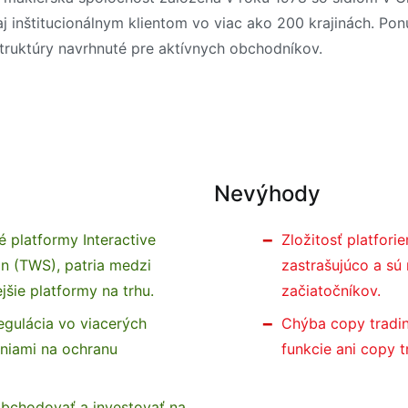
 inštitucionálnym klientom vo viac ako 200 krajinách. Ponu
truktúry navrhnuté pre aktívnych obchodníkov.
Nevýhody
 platformy Interactive
Zložitosť platfor
on (TWS), patria medzi
zastrašujúco a sú
jšie platformy na trhu.
začiatočníkov.
regulácia vo viacerých
Chýba copy tradin
eniami na ochranu
funkcie ani copy t
obchodovať a investovať na