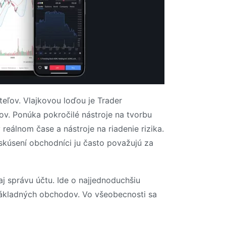
eľov. Vlajkovou loďou je Trader
v. Ponúka pokročilé nástroje na tvorbu
reálnom čase a nástroje na riadenie rizika.
kúsení obchodníci ju často považujú za
j správu účtu. Ide o najjednoduchšiu
základných obchodov. Vo všeobecnosti sa