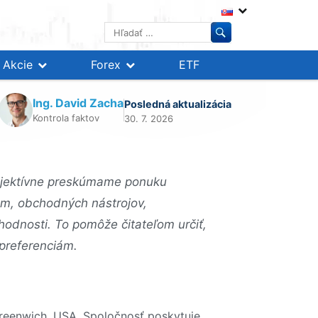
Hľadať:
Akcie
Forex
ETF
Ing. David Zacha
Posledná aktualizácia
Kontrola faktov
30. 7. 2026
 objektívne preskúmame ponuku
iem, obchodných nástrojov,
hodnosti. To pomôže čitateľom určiť,
 preferenciám.
Greenwich, USA. Spoločnosť poskytuje