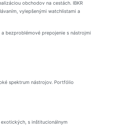
ealizáciou obchodov na cestách. IBKR
adávaním, vylepšenými watchlistami a
n a bezproblémové prepojenie s nástrojmi
oké spektrum nástrojov. Portfólio
exotických, s inštitucionálnym