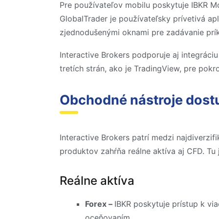
Pre používateľov mobilu poskytuje IBKR Mo
GlobalTrader je používateľsky prívetivá ap
zjednodušenými oknami pre zadávanie prí
Interactive Brokers podporuje aj integrác
tretích strán, ako je TradingView, pre pokr
Obchodné nástroje dostu
Interactive Brokers patrí medzi najdiverzi
produktov zahŕňa reálne aktíva aj CFD. Tu
Reálne aktíva
Forex –
IBKR poskytuje prístup k vi
oceňovaním.