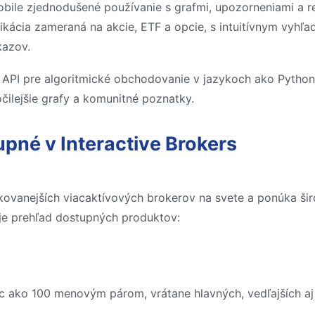
bile zjednodušené používanie s grafmi, upozorneniami a r
likácia zameraná na akcie, ETF a opcie, s intuitívnym vyhľ
kazov.
iu API pre algoritmické obchodovanie v jazykoch ako Pytho
očilejšie grafy a komunitné poznatky.
pné v Interactive Brokers
fikovanejších viacaktívových brokerov na svete a ponúka šir
 je prehľad dostupných produktov:
ac ako 100 menovým párom, vrátane hlavných, vedľajších aj 