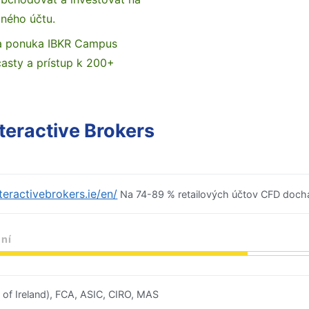
ného účtu.
la ponuka IBKR Campus
casty a prístup k 200+
teractive Brokers
teractivebrokers.ie/en/
Na 74-89 % retailových účtov CFD doch
ní
 of Ireland), FCA, ASIC, CIRO, MAS