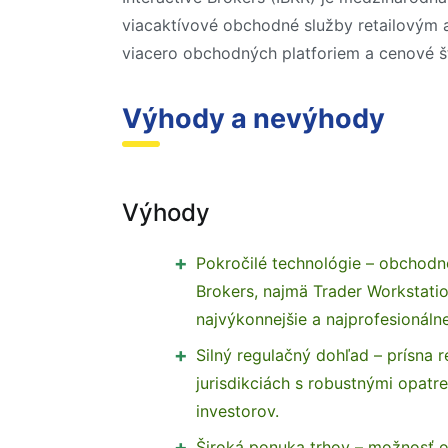
viacaktívové obchodné služby retailovým aj
viacero obchodných platforiem a cenové š
Výhody a nevýhody
Výhody
Pokročilé technológie – obchodné
Brokers, najmä Trader Workstati
najvýkonnejšie a najprofesionálne
Silný regulačný dohľad – prísna 
jurisdikciách s robustnými opatr
investorov.
Široká ponuka trhov – možnosť 