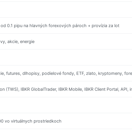
o od 0.1 pipu na hlavných forexových pároch + provízia za lot
vy, akcie, energie
cie, futures, dlhopisy, podielové fondy, ETF, zlato, kryptomeny, fo
on (TWS), IBKR GlobalTrader, IBKR Mobile, IBKR Client Portal, API, 
00 vo virtuálnych prostriedkoch