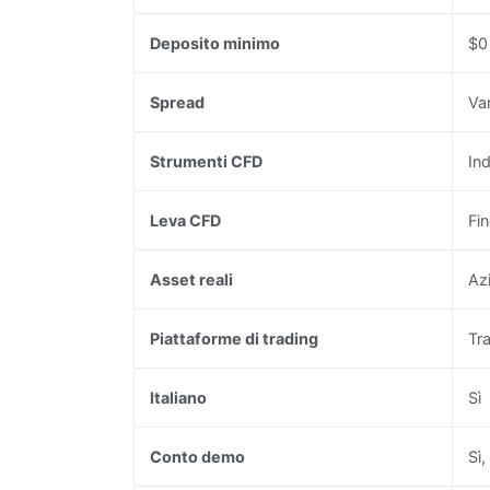
Deposito minimo
$0
Spread
Var
Strumenti CFD
Ind
Leva CFD
Fi
Asset reali
Azi
Piattaforme di trading
Tr
Italiano
Sì
Conto demo
Sì,