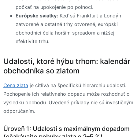
počkať na upokojenie po polnoci.
Európske sviatky:
Keď sú Frankfurt a Londýn
zatvorené a ostatné trhy otvorené, európski
obchodníci čelia horším spreadom a nižšej
efektivite trhu.
Udalosti, ktoré hýbu trhom: kalendár
obchodníka so zlatom
Cena zlata
je citlivá na špecifickú hierarchiu udalostí.
Pochopenie ich relatívneho dopadu môže rozhodnúť o
výsledku obchodu. Uvedené príklady nie sú investičným
odporúčaním.
Úroveň 1: Udalosti s maximálnym dopadom
(očakávajte pohyby zlata o 2–5 %)