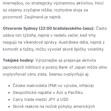
miernejšou, no strategicky významnou aktivitou. Hoci
sú objemy zvyčajne nižšie, rozhodne stoja za
pozornosť. Zaujímavé je najmä:
Otvorenie Sydney (22:00 bratislavského času):
Často
udáva tón týždňa, najmä v nedeľu večer, keď trhy
reagujú na víkendové správy. Austrálske dáta, najmä z
komodít a ťažby, môžu vyvolať skoré špičky volatility.
Tokijské hodiny:
Výraznejšie sa prejavuje aktivita
japonských inštitúcií a postoj Bank of Japan môže silno
ovplyvňovať cenu zlata. Seansu ovplyvňujú aj:
Čínske makrodáta (PMI vo výrobe, inflácia)
Geopolitické napätie v Ázii a Pacifiku
Carry trade medzi JPY a USD
Skoré reakcie na nočné pohyby amerických