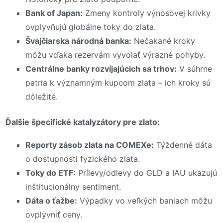
Bank of Japan:
Zmeny kontroly výnosovej krivky
ovplyvňujú globálne toky do zlata.
Švajčiarska národná banka:
Nečakané kroky
môžu vďaka rezervám vyvolať výrazné pohyby.
Centrálne banky rozvíjajúcich sa trhov:
V súhrne
patria k významným kupcom zlata – ich kroky sú
dôležité.
Ďalšie špecifické katalyzátory pre zlato:
Reporty zásob zlata na COMEXe:
Týždenné dáta
o dostupnosti fyzického zlata.
Toky do ETF:
Prílevy/odlevy do GLD a IAU ukazujú
inštitucionálny sentiment.
Dáta o ťažbe:
Výpadky vo veľkých baniach môžu
ovplyvniť ceny.