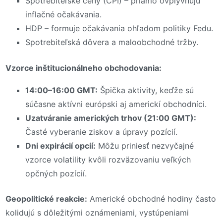
Spotrebiteľské ceny (CPI) – priamo ovplyvňujú
inflačné očakávania.
HDP – formuje očakávania ohľadom politiky Fedu.
Spotrebiteľská dôvera a maloobchodné tržby.
Vzorce inštitucionálneho obchodovania:
14:00–16:00 GMT:
Špička aktivity, keďže sú
súčasne aktívni európski aj americkí obchodníci.
Uzatváranie amerických trhov (21:00 GMT):
Časté vyberanie ziskov a úpravy pozícií.
Dni expirácií opcií:
Môžu priniesť nezvyčajné
vzorce volatility kvôli rozväzovaniu veľkých
opčných pozícií.
Geopolitické reakcie:
Americké obchodné hodiny často
kolidujú s dôležitými oznámeniami, vystúpeniami