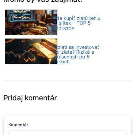
Kde kúpiť zlatú tehlu
či slitek – TOP 5
brokerov
Oplatí sa investovať
do zlata? Riziká a
skúsenosti po 5
rokoch
Pridaj komentár
Komentár