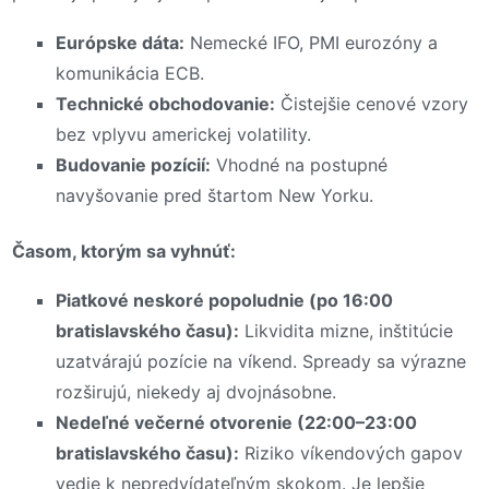
Európske dáta:
Nemecké IFO, PMI eurozóny a
komunikácia ECB.
Technické obchodovanie:
Čistejšie cenové vzory
bez vplyvu americkej volatility.
Budovanie pozícií:
Vhodné na postupné
navyšovanie pred štartom New Yorku.
Časom, ktorým sa vyhnúť:
Piatkové neskoré popoludnie (po 16:00
bratislavského času):
Likvidita mizne, inštitúcie
uzatvárajú pozície na víkend. Spready sa výrazne
rozširujú, niekedy aj dvojnásobne.
Nedeľné večerné otvorenie (22:00–23:00
bratislavského času):
Riziko víkendových gapov
vedie k nepredvídateľným skokom. Je lepšie