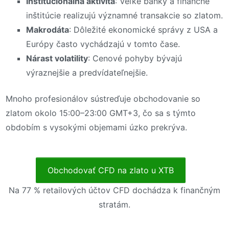
Inštitucionálna aktivita
: Veľké banky a finančné
inštitúcie realizujú významné transakcie so zlatom.
Makrodáta
: Dôležité ekonomické správy z USA a
Európy často vychádzajú v tomto čase.
Nárast volatility
: Cenové pohyby bývajú
výraznejšie a predvídateľnejšie.
Mnoho profesionálov sústreďuje obchodovanie so
zlatom okolo 15:00–23:00 GMT+3, čo sa s týmto
obdobím s vysokými objemami úzko prekrýva.
Obchodovať CFD na zlato u XTB
Na 77 % retailových účtov CFD dochádza k finančným
stratám.