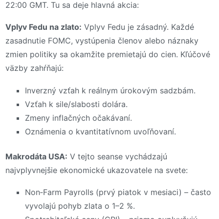
22:00 GMT. Tu sa deje hlavná akcia:
Vplyv Fedu na zlato:
Vplyv Fedu je zásadný. Každé
zasadnutie FOMC, vystúpenia členov alebo náznaky
zmien politiky sa okamžite premietajú do cien. Kľúčové
väzby zahŕňajú:
Inverzný vzťah k reálnym úrokovým sadzbám.
Vzťah k sile/slabosti dolára.
Zmeny inflačných očakávaní.
Oznámenia o kvantitatívnom uvoľňovaní.
Makrodáta USA:
V tejto seanse vychádzajú
najvplyvnejšie ekonomické ukazovatele na svete:
Non‑Farm Payrolls (prvý piatok v mesiaci) – často
vyvolajú pohyb zlata o 1–2 %.