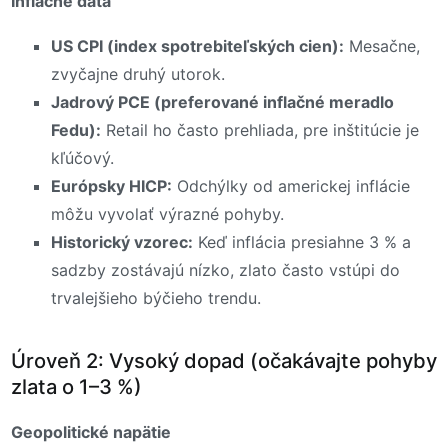
Inflačné dáta
US CPI (index spotrebiteľských cien):
Mesačne,
zvyčajne druhý utorok.
Jadrový PCE (preferované inflačné meradlo
Fedu):
Retail ho často prehliada, pre inštitúcie je
kľúčový.
Európsky HICP:
Odchýlky od americkej inflácie
môžu vyvolať výrazné pohyby.
Historický vzorec:
Keď inflácia presiahne 3 % a
sadzby zostávajú nízko, zlato často vstúpi do
trvalejšieho býčieho trendu.
Úroveň 2: Vysoký dopad (očakávajte pohyby
zlata o 1–3 %)
Geopolitické napätie