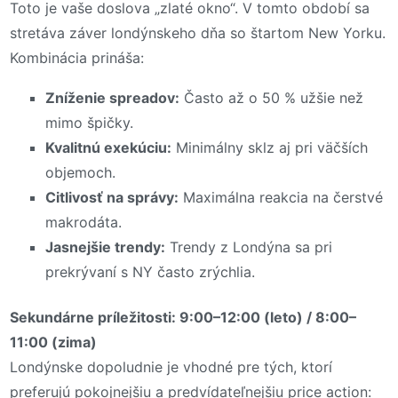
Toto je vaše doslova „zlaté okno“. V tomto období sa
stretáva záver londýnskeho dňa so štartom New Yorku.
Kombinácia prináša:
Zníženie spreadov:
Často až o 50 % užšie než
mimo špičky.
Kvalitnú exekúciu:
Minimálny sklz aj pri väčších
objemoch.
Citlivosť na správy:
Maximálna reakcia na čerstvé
makrodáta.
Jasnejšie trendy:
Trendy z Londýna sa pri
prekrývaní s NY často zrýchlia.
Sekundárne príležitosti: 9:00–12:00 (leto) / 8:00–
11:00 (zima)
Londýnske dopoludnie je vhodné pre tých, ktorí
preferujú pokojnejšiu a predvídateľnejšiu price action: