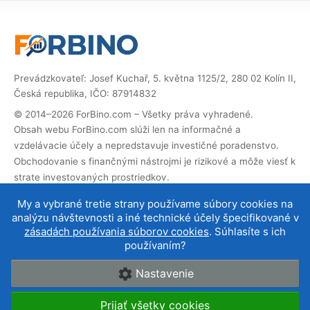
Prevádzkovateľ: Josef Kuchař, 5. května 1125/2, 280 02 Kolín II,
Česká republika, IČO: 87914832
© 2014–2026 ForBino.com – Všetky práva vyhradené.
Obsah webu ForBino.com slúži len na informačné a
vzdelávacie účely a nepredstavuje investičné poradenstvo.
Obchodovanie s finančnými nástrojmi je rizikové a môže viesť k
strate investovaných prostriedkov.
Web obsahuje partnerské (affiliate) odkazy. Ak cez ne
My a vybrané tretie strany používame súbory cookies na
vykonáte registráciu, dostaneme províziu, vďaka ktorej
analýzu návštevnosti a iné technické účely špecifikované v
môžeme web prevádzkovať a ďalej rozvíjať. Na cenu služby pre
zásadách používania súborov cookies
. Súhlasíte s ich
vás to nemá vplyv a affiliate spolupráce neovplyvňujú naše
používaním?
hodnotenie brokerov
.
Nastavenie
O nás
|
Kontakt
|
Podmienky používania
|
Cookies a
Prijať všetky cookies
ochrana údajov