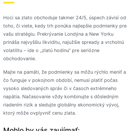
Hoci sa zlato obchoduje takmer 24/5, úspech závisí od
toho, či viete, kedy trh ponúka najlepšie podmienky pre
vašu stratégiu. Prekrývanie Londýna a New Yorku
prináša najvyššiu likviditu, najužšie spready a vrcholnú
volatilitu – ide o „zlatú hodinu“ pre seriózne
obchodovanie.
Majte na pamäti, že podmienky sa môžu rýchlo meniť a
čo funguje v pokojnom období, nemusí platiť počas
vysoko sledovaných správ či v časoch extrémneho
napätia. Načasovanie vždy kombinujte s dôsledným
riadením rizík a sledujte globálny ekonomický vývoj,
ktorý môže ovplyvniť cenu zlata.
Mohlo by vás zaujímať: