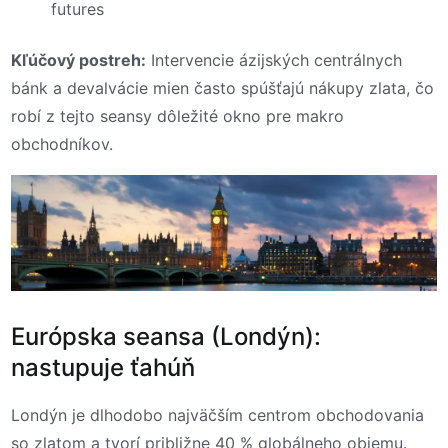
futures
Kľúčový postreh:
Intervencie ázijských centrálnych
bánk a devalvácie mien často spúšťajú nákupy zlata, čo
robí z tejto seansy dôležité okno pre makro
obchodníkov.
Európska seansa (Londýn):
nastupuje ťahúň
Londýn je dlhodobo najväčším centrom obchodovania
so zlatom a tvorí približne 40 % globálneho objemu.