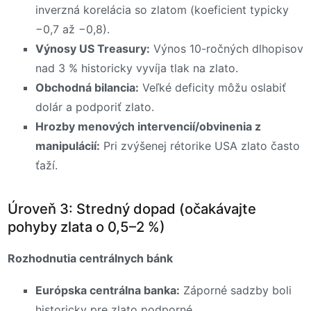
inverzná korelácia so zlatom (koeficient typicky
−0,7 až −0,8).
Výnosy US Treasury:
Výnos 10-ročných dlhopisov
nad 3 % historicky vyvíja tlak na zlato.
Obchodná bilancia:
Veľké deficity môžu oslabiť
dolár a podporiť zlato.
Hrozby menových intervencií/obvinenia z
manipulácií:
Pri zvýšenej rétorike USA zlato často
ťaží.
Úroveň 3: Stredný dopad (očakávajte
pohyby zlata o 0,5–2 %)
Rozhodnutia centrálnych bánk
Európska centrálna banka:
Záporné sadzby boli
historicky pre zlato podporné.