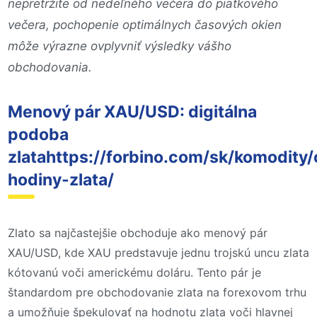
nepretržite od nedeľného večera do piatkového
večera, pochopenie optimálnych časových okien
môže výrazne ovplyvniť výsledky vášho
obchodovania.
Menový pár XAU/USD: digitálna
podoba
zlatahttps://forbino.com/sk/komodity
hodiny-zlata/
Zlato sa najčastejšie obchoduje ako menový pár
XAU/USD, kde XAU predstavuje jednu trojskú uncu zlata
kótovanú voči americkému doláru. Tento pár je
štandardom pre obchodovanie zlata na forexovom trhu
a umožňuje špekulovať na hodnotu zlata voči hlavnej