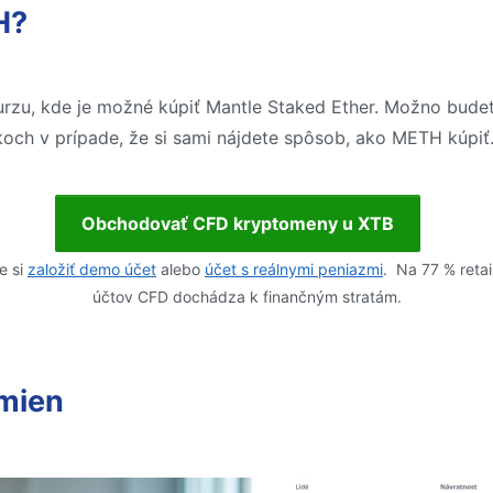
H?
rzu, kde je možné kúpiť Mantle Staked Ether. Možno budete 
och v prípade, že si sami nájdete spôsob, ako METH kúpiť
Obchodovať CFD kryptomeny u XTB
e si
založiť demo účet
alebo
účet s reálnymi peniazmi
. Na 77 % reta
účtov CFD dochádza k finančným stratám.
omien