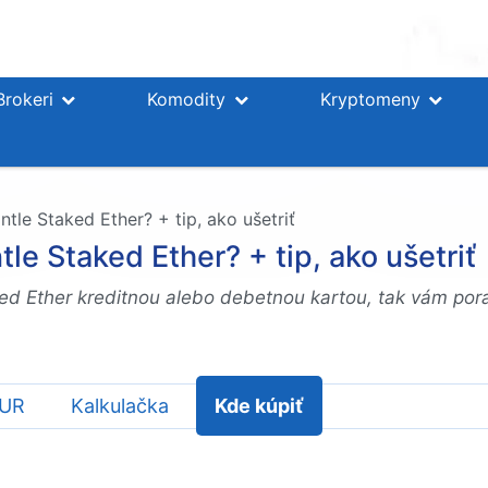
Brokeri
Komodity
Kryptomeny
tle Staked Ether? + tip, ako ušetriť
le Staked Ether? + tip, ako ušetriť
ked Ether kreditnou alebo debetnou kartou, tak vám pora
EUR
Kalkulačka
Kde kúpiť