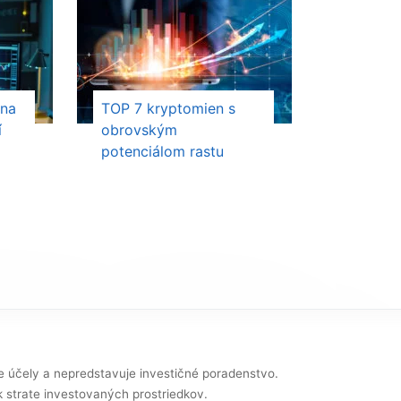
 na
TOP 7 kryptomien s
í
obrovským
potenciálom rastu
e účely a nepredstavuje investičné poradenstvo.
k strate investovaných prostriedkov.