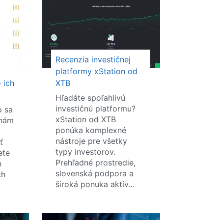
Recenzia investičnej
platformy xStation od
 ich
XTB
Hľadáte spoľahlivú
investičnú platformu?
o sa
xStation od XTB
enám
ponúka komplexné
nástroje pre všetky
ť
typy investorov.
ete
Prehľadné prostredie,
h
slovenská podpora a
ch
široká ponuka aktív...