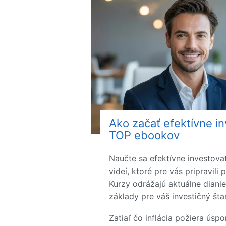
Ako začať efektívne i
TOP ebookov
Naučte sa efektívne investova
videí, ktoré pre vás pripravili 
Kurzy odrážajú aktuálne dianie
základy pre váš investičný štar
Zatiaľ čo inflácia požiera úsp