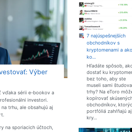
7 najúspešnejších
obchodníkov s
kryptomenami a ako
ko...
Hľadáte spôsob, ak
nvestovať: Výber
dostať ku kryptom
bez toho, aby ste
museli sami študova
trhy? Na eToro môž
ť vďaka sérii e-bookov a
kopírovať skúsenýc
profesionálni investori.
obchodníkov, ktorý
 na trhu, ale obsahujú aj
portfóliá zahŕňajú aj
t.
kry...
ory na sporiacich účtoch,