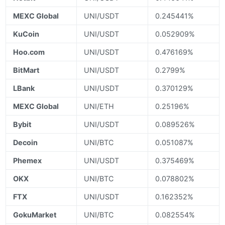
MEXC Global
UNI/USDT
0.245441%
KuCoin
UNI/USDT
0.052909%
Hoo.com
UNI/USDT
0.476169%
BitMart
UNI/USDT
0.2799%
LBank
UNI/USDT
0.370129%
MEXC Global
UNI/ETH
0.25196%
Bybit
UNI/USDT
0.089526%
Decoin
UNI/BTC
0.051087%
Phemex
UNI/USDT
0.375469%
OKX
UNI/BTC
0.078802%
FTX
UNI/USDT
0.162352%
GokuMarket
UNI/BTC
0.082554%