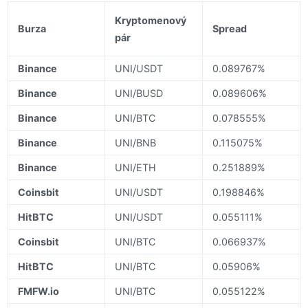
Kryptomenový
Burza
Spread
pár
Binance
UNI/USDT
0.089767%
Binance
UNI/BUSD
0.089606%
Binance
UNI/BTC
0.078555%
Binance
UNI/BNB
0.115075%
Binance
UNI/ETH
0.251889%
Coinsbit
UNI/USDT
0.198846%
HitBTC
UNI/USDT
0.055111%
Coinsbit
UNI/BTC
0.066937%
HitBTC
UNI/BTC
0.05906%
FMFW.io
UNI/BTC
0.055122%