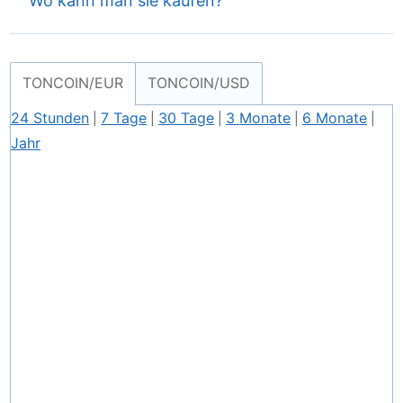
Wo kann man sie kaufen?
TONCOIN/EUR
TONCOIN/USD
24 Stunden
7 Tage
30 Tage
3 Monate
6 Monate
|
|
|
|
|
Jahr