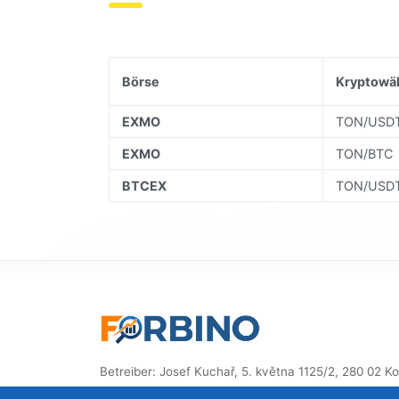
Börse
Kryptowä
EXMO
TON/USD
EXMO
TON/BTC
BTCEX
TON/USD
Betreiber: Josef Kuchař, 5. května 1125/2, 280 02 Kolí
Tschechische Republik, ID: 87914832