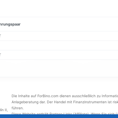
hrungspaar
T
T
Die Inhalte auf ForBino.com dienen ausschließlich zu Informat
Anlageberatung dar. Der Handel mit Finanzinstrumenten ist ris
führen.
n II,
Diese Website enthält Partner-Links (Affiliate). Wenn Sie sich ü