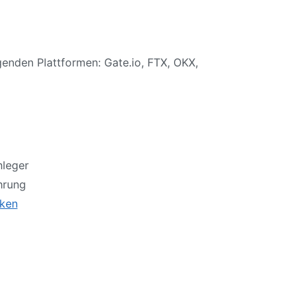
enden Plattformen: Gate.io, FTX, OKX,
nleger
hrung
iken