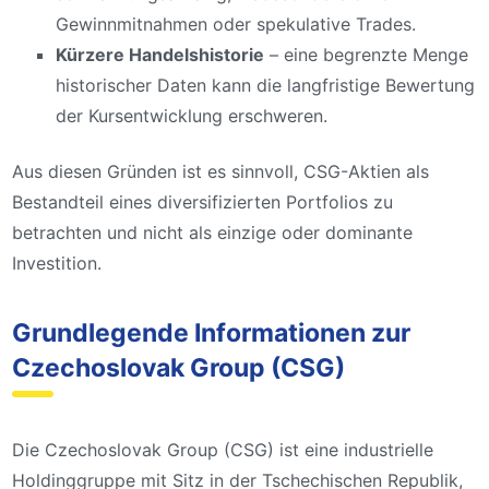
Gewinnmitnahmen oder spekulative Trades.
Kürzere Handelshistorie
– eine begrenzte Menge
historischer Daten kann die langfristige Bewertung
der Kursentwicklung erschweren.
Aus diesen Gründen ist es sinnvoll, CSG-Aktien als
Bestandteil eines diversifizierten Portfolios zu
betrachten und nicht als einzige oder dominante
Investition.
Grundlegende Informationen zur
Czechoslovak Group (CSG)
Die Czechoslovak Group (CSG) ist eine industrielle
Holdinggruppe mit Sitz in der Tschechischen Republik,