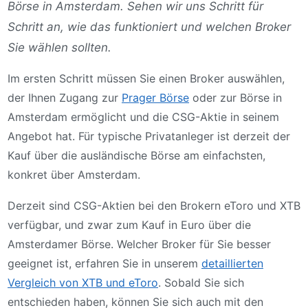
Börse in Amsterdam. Sehen wir uns Schritt für
Schritt an, wie das funktioniert und welchen Broker
Sie wählen sollten.
Im ersten Schritt müssen Sie einen Broker auswählen,
der Ihnen Zugang zur
Prager Börse
oder zur Börse in
Amsterdam ermöglicht und die CSG-Aktie in seinem
Angebot hat. Für typische Privatanleger ist derzeit der
Kauf über die ausländische Börse am einfachsten,
konkret über Amsterdam.
Derzeit sind CSG-Aktien bei den Brokern eToro und XTB
verfügbar, und zwar zum Kauf in Euro über die
Amsterdamer Börse. Welcher Broker für Sie besser
geeignet ist, erfahren Sie in unserem
detaillierten
Vergleich von XTB und eToro
. Sobald Sie sich
entschieden haben, können Sie sich auch mit den