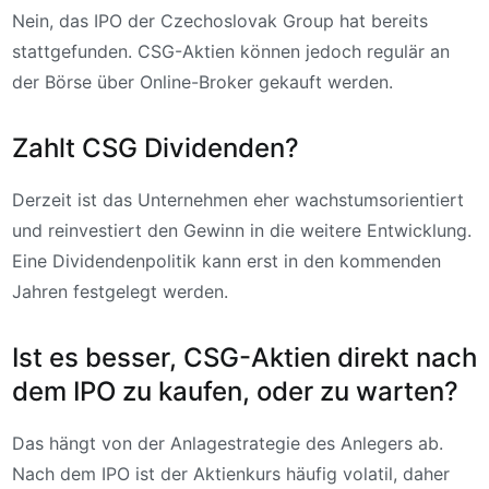
Nein, das IPO der Czechoslovak Group hat bereits
stattgefunden. CSG-Aktien können jedoch regulär an
der Börse über Online-Broker gekauft werden.
Zahlt CSG Dividenden?
Derzeit ist das Unternehmen eher wachstumsorientiert
und reinvestiert den Gewinn in die weitere Entwicklung.
Eine Dividendenpolitik kann erst in den kommenden
Jahren festgelegt werden.
Ist es besser, CSG-Aktien direkt nach
dem IPO zu kaufen, oder zu warten?
Das hängt von der Anlagestrategie des Anlegers ab.
Nach dem IPO ist der Aktienkurs häufig volatil, daher