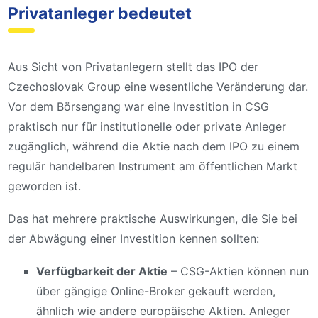
Privatanleger bedeutet
Aus Sicht von Privatanlegern stellt das IPO der
Czechoslovak Group eine wesentliche Veränderung dar.
Vor dem Börsengang war eine Investition in CSG
praktisch nur für institutionelle oder private Anleger
zugänglich, während die Aktie nach dem IPO zu einem
regulär handelbaren Instrument am öffentlichen Markt
geworden ist.
Das hat mehrere praktische Auswirkungen, die Sie bei
der Abwägung einer Investition kennen sollten:
Verfügbarkeit der Aktie
– CSG-Aktien können nun
über gängige Online-Broker gekauft werden,
ähnlich wie andere europäische Aktien. Anleger