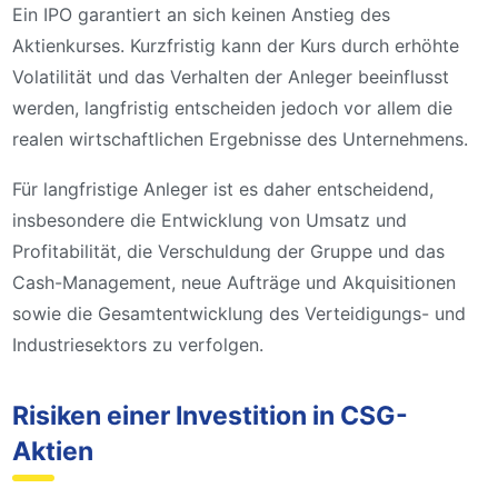
Ein IPO garantiert an sich keinen Anstieg des
Aktienkurses. Kurzfristig kann der Kurs durch erhöhte
Volatilität und das Verhalten der Anleger beeinflusst
werden, langfristig entscheiden jedoch vor allem die
realen wirtschaftlichen Ergebnisse des Unternehmens.
Für langfristige Anleger ist es daher entscheidend,
insbesondere die Entwicklung von Umsatz und
Profitabilität, die Verschuldung der Gruppe und das
Cash-Management, neue Aufträge und Akquisitionen
sowie die Gesamtentwicklung des Verteidigungs- und
Industriesektors zu verfolgen.
Risiken einer Investition in CSG-
Aktien