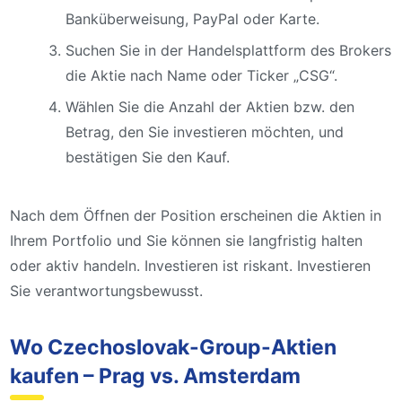
Banküberweisung, PayPal oder Karte.
Suchen Sie in der Handelsplattform des Brokers
die Aktie nach Name oder Ticker „CSG“.
Wählen Sie die Anzahl der Aktien bzw. den
Betrag, den Sie investieren möchten, und
bestätigen Sie den Kauf.
Nach dem Öffnen der Position erscheinen die Aktien in
Ihrem Portfolio und Sie können sie langfristig halten
oder aktiv handeln. Investieren ist riskant. Investieren
Sie verantwortungsbewusst.
Wo Czechoslovak-Group-Aktien
kaufen – Prag vs. Amsterdam