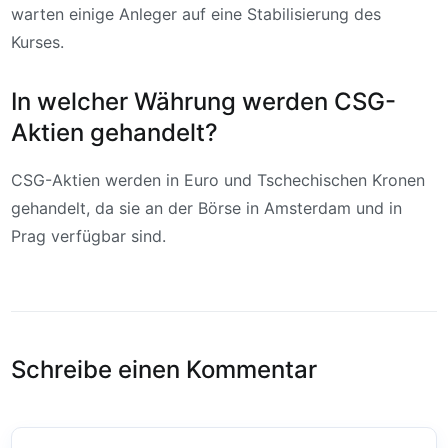
warten einige Anleger auf eine Stabilisierung des
Kurses.
In welcher Währung werden CSG-
Aktien gehandelt?
CSG-Aktien werden in Euro und Tschechischen Kronen
gehandelt, da sie an der Börse in Amsterdam und in
Prag verfügbar sind.
Schreibe einen Kommentar