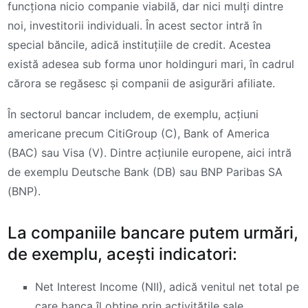
funcționa nicio companie viabilă, dar nici mulți dintre
noi, investitorii individuali. În acest sector intră în
special băncile, adică instituțiile de credit. Acestea
există adesea sub forma unor holdinguri mari, în cadrul
cărora se regăsesc și companii de asigurări afiliate.
În sectorul bancar includem, de exemplu, acțiuni
americane precum CitiGroup (C), Bank of America
(BAC) sau Visa (V). Dintre acțiunile europene, aici intră
de exemplu Deutsche Bank (DB) sau BNP Paribas SA
(BNP).
La companiile bancare putem urmări,
de exemplu, acești indicatori:
Net Interest Income (NII), adică venitul net total pe
care banca îl obține prin activitățile sale