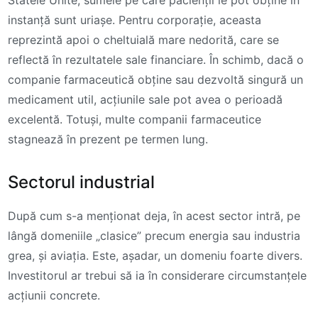
Statele Unite, sumele pe care pacienții le pot obține în
instanță sunt uriașe. Pentru corporație, aceasta
reprezintă apoi o cheltuială mare nedorită, care se
reflectă în rezultatele sale financiare. În schimb, dacă o
companie farmaceutică obține sau dezvoltă singură un
medicament util, acțiunile sale pot avea o perioadă
excelentă. Totuși, multe companii farmaceutice
stagnează în prezent pe termen lung.
Sectorul industrial
După cum s-a menționat deja, în acest sector intră, pe
lângă domeniile „clasice” precum energia sau industria
grea, și aviația. Este, așadar, un domeniu foarte divers.
Investitorul ar trebui să ia în considerare circumstanțele
acțiunii concrete.