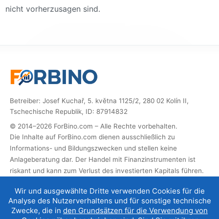
nicht vorherzusagen sind.
Betreiber: Josef Kuchař, 5. května 1125/2, 280 02 Kolín II,
Tschechische Republik, ID: 87914832
© 2014–2026 ForBino.com – Alle Rechte vorbehalten.
Die Inhalte auf ForBino.com dienen ausschließlich zu
Informations- und Bildungszwecken und stellen keine
Anlageberatung dar. Der Handel mit Finanzinstrumenten ist
riskant und kann zum Verlust des investierten Kapitals führen.
Diese Website enthält Partner-Links (Affiliate). Wenn Sie sich
Wir und ausgewählte Dritte verwenden Cookies für die
über diese registrieren, erhalten wir eine Provision, mit der wir
Analyse des Nutzerverhaltens und für sonstige technische
die Website betreiben und weiterentwickeln können. Dies hat
Zwecke, die in
den Grundsätzen für die Verwendung von
keinen Einfluss auf den Preis der Dienstleistung für Sie, und die