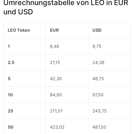
Umrechnungstabelle von LEO in EUR
und USD
LEO Token
EUR
USD
1
8,46
9,75
2.5
21,15
24,38
5
42,30
48,75
10
84,60
97,50
25
211,51
243,75
50
423,02
487,50