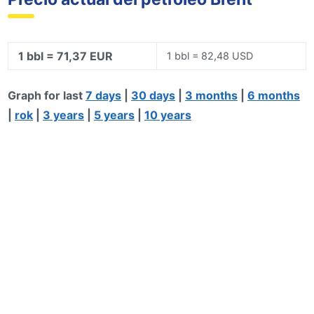
1 bbl = 71,37 EUR
1 bbl = 82,48 USD
Graph for last
7 days
|
30 days
|
3 months
|
6 months
|
rok
|
3 years
|
5 years
|
10 years