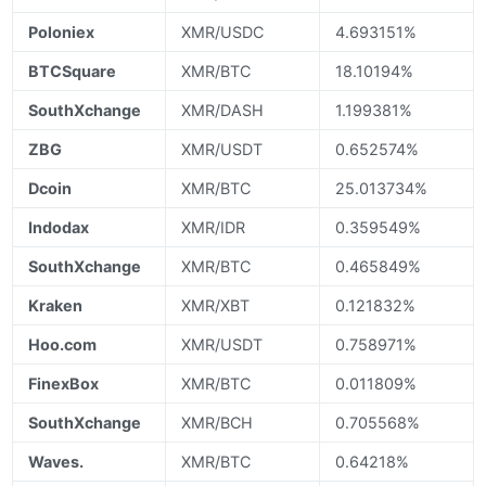
Poloniex
XMR/USDC
4.693151%
BTCSquare
XMR/BTC
18.10194%
SouthXchange
XMR/DASH
1.199381%
ZBG
XMR/USDT
0.652574%
Dcoin
XMR/BTC
25.013734%
Indodax
XMR/IDR
0.359549%
SouthXchange
XMR/BTC
0.465849%
Kraken
XMR/XBT
0.121832%
Hoo.com
XMR/USDT
0.758971%
FinexBox
XMR/BTC
0.011809%
SouthXchange
XMR/BCH
0.705568%
Waves.
XMR/BTC
0.64218%