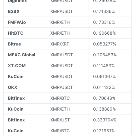
Digifinex
XMR/USDT
0.139028%
B2BX
XMR/USDT
0.171336%
FMFW.io
XMR/ETH
0.173316%
HitBTC
XMR/ETH
0.190668%
Bitrue
XMR/XRP
0.053277%
MEXC Global
XMR/USDT
0.205453%
XT.COM
XMR/USDT
0.111483%
KuCoin
XMR/USDT
0.061367%
OKX
XMR/USDT
0.011122%
Bitfinex
XMR/BTC
0.170648%
KuCoin
XMR/ETH
0.138889%
Bitfinex
XMR/UST
0.333704%
KuCoin
XMR/BTC
0.121981%