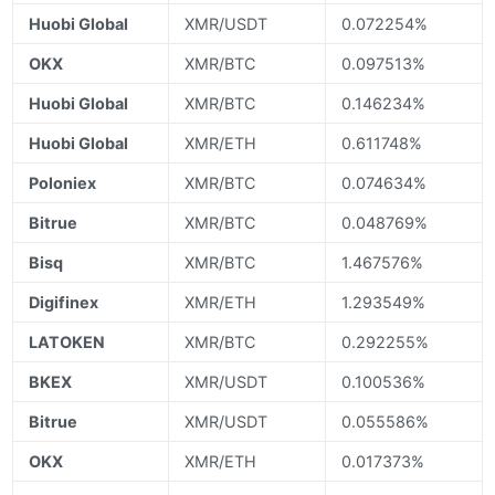
Huobi Global
XMR/USDT
0.072254%
OKX
XMR/BTC
0.097513%
Huobi Global
XMR/BTC
0.146234%
Huobi Global
XMR/ETH
0.611748%
Poloniex
XMR/BTC
0.074634%
Bitrue
XMR/BTC
0.048769%
Bisq
XMR/BTC
1.467576%
Digifinex
XMR/ETH
1.293549%
LATOKEN
XMR/BTC
0.292255%
BKEX
XMR/USDT
0.100536%
Bitrue
XMR/USDT
0.055586%
OKX
XMR/ETH
0.017373%