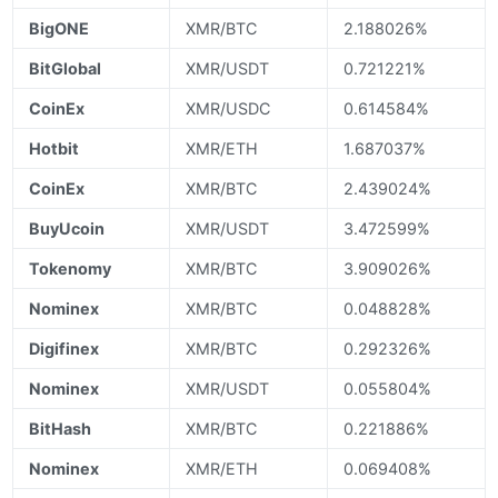
BigONE
XMR/BTC
2.188026%
BitGlobal
XMR/USDT
0.721221%
CoinEx
XMR/USDC
0.614584%
Hotbit
XMR/ETH
1.687037%
CoinEx
XMR/BTC
2.439024%
BuyUcoin
XMR/USDT
3.472599%
Tokenomy
XMR/BTC
3.909026%
Nominex
XMR/BTC
0.048828%
Digifinex
XMR/BTC
0.292326%
Nominex
XMR/USDT
0.055804%
BitHash
XMR/BTC
0.221886%
Nominex
XMR/ETH
0.069408%