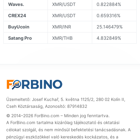
Waves.
XMR/USDT
0.822884%
CREX24
XMR/USDT
0.659316%
BuyUcoin
XMR/INR
25.146479%
Satang Pro
XMR/THB
4.832849%
Üzemeltető: Josef Kuchař, 5. května 1125/2, 280 02 Kolín II,
Cseh Köztársaság, Azonosító: 87914832
© 2014–2026 ForBino.com – Minden jog fenntartva.
A ForBino.com tartalma kizárólag tájékoztató és oktatási
célokat szolgál, és nem minősül befektetési tanácsadásnak. A
pénzügyi eszközökkel való kereskedés kockázatos, és a