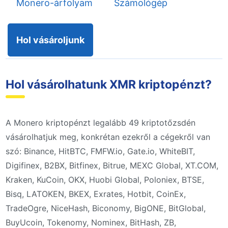
Monero-árfolyam
Számológép
Hol vásároljunk
Hol vásárolhatunk XMR kriptopénzt?
A Monero kriptopénzt legalább 49 kriptotőzsdén
vásárolhatjuk meg, konkrétan ezekről a cégekről van
szó: Binance, HitBTC, FMFW.io, Gate.io, WhiteBIT,
Digifinex, B2BX, Bitfinex, Bitrue, MEXC Global, XT.COM,
Kraken, KuCoin, OKX, Huobi Global, Poloniex, BTSE,
Bisq, LATOKEN, BKEX, Exrates, Hotbit, CoinEx,
TradeOgre, NiceHash, Biconomy, BigONE, BitGlobal,
BuyUcoin, Tokenomy, Nominex, BitHash, ZB,