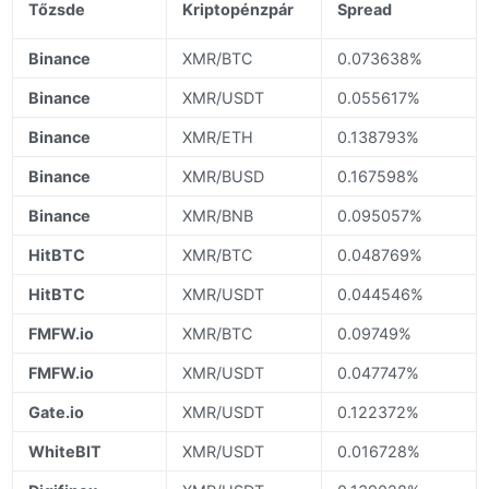
Tőzsde
Kriptopénzpár
Spread
Binance
XMR/BTC
0.073638%
Binance
XMR/USDT
0.055617%
Binance
XMR/ETH
0.138793%
Binance
XMR/BUSD
0.167598%
Binance
XMR/BNB
0.095057%
HitBTC
XMR/BTC
0.048769%
HitBTC
XMR/USDT
0.044546%
FMFW.io
XMR/BTC
0.09749%
FMFW.io
XMR/USDT
0.047747%
Gate.io
XMR/USDT
0.122372%
WhiteBIT
XMR/USDT
0.016728%