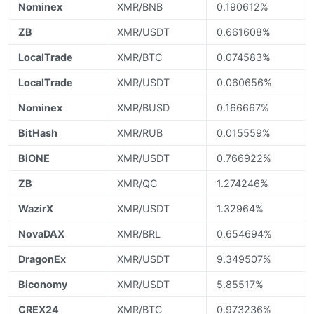
Nominex
XMR/BNB
0.190612%
ZB
XMR/USDT
0.661608%
LocalTrade
XMR/BTC
0.074583%
LocalTrade
XMR/USDT
0.060656%
Nominex
XMR/BUSD
0.166667%
BitHash
XMR/RUB
0.015559%
BiONE
XMR/USDT
0.766922%
ZB
XMR/QC
1.274246%
WazirX
XMR/USDT
1.32964%
NovaDAX
XMR/BRL
0.654694%
DragonEx
XMR/USDT
9.349507%
Biconomy
XMR/USDT
5.85517%
CREX24
XMR/BTC
0.973236%