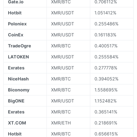
Gate.io
XMR/BTC
0.706112%
Hotbit
XMR/USDT
1.051412%
Poloniex
XMR/USDT
0.255486%
CoinEx
XMR/USDT
0.161183%
TradeOgre
XMR/BTC
0.400517%
LATOKEN
XMR/USDT
0.255584%
Exrates
XMR/USDT
0.277778%
NiceHash
XMR/BTC
0.394052%
Biconomy
XMR/BTC
1.558695%
BigONE
XMR/USDT
1.152482%
Exrates
XMR/BTC
0.365141%
XT.COM
XMR/ETH
0.218691%
Hotbit
XMR/BTC
0.656615%