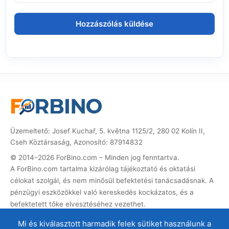
Üzemeltető: Josef Kuchař, 5. května 1125/2, 280 02 Kolín II,
Cseh Köztársaság, Azonosító: 87914832
© 2014–2026 ForBino.com – Minden jog fenntartva.
A ForBino.com tartalma kizárólag tájékoztató és oktatási
célokat szolgál, és nem minősül befektetési tanácsadásnak. A
pénzügyi eszközökkel való kereskedés kockázatos, és a
befektetett tőke elvesztéséhez vezethet.
Ez a weboldal partner (affiliate) hivatkozásokat tartalmaz. Ha
Mi és kiválasztott harmadik felek sütiket használunk a
ezeken keresztül regisztrál, jutalékot kapunk, amellyel a