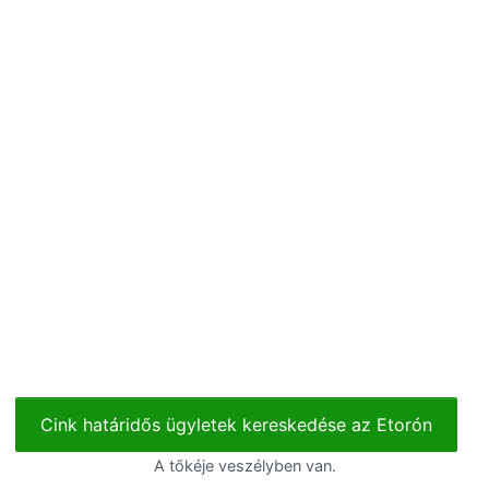
Cink határidős ügyletek kereskedése az Etorón
A tőkéje veszélyben van.