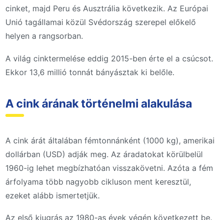
cinket, majd Peru és Ausztrália következik. Az Európai
Unió tagállamai közül Svédország szerepel előkelő
helyen a rangsorban.
A világ cinktermelése eddig 2015-ben érte el a csúcsot.
Ekkor 13,6 millió tonnát bányásztak ki belőle.
A cink árának történelmi alakulása
A cink árát általában fémtonnánként (1000 kg), amerikai
dollárban (USD) adják meg. Az áradatokat körülbelül
1960-ig lehet megbízhatóan visszakövetni. Azóta a fém
árfolyama több nagyobb cikluson ment keresztül,
ezeket alább ismertetjük.
Az első kiugrás az 1980-as évek végén következett be.