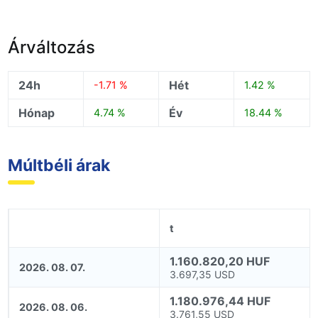
Árváltozás
24h
Hét
-1.71 %
1.42 %
Hónap
Év
4.74 %
18.44 %
Múltbéli árak
t
1.160.820,20 HUF
2026. 08. 07.
3.697,35 USD
1.180.976,44 HUF
2026. 08. 06.
3.761,55 USD