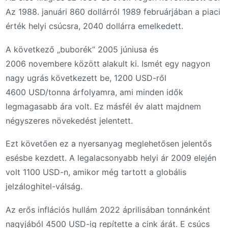
Az 1988. januári 860 dollárról 1989 februárjában a piaci
érték helyi csúcsra, 2040 dollárra emelkedett.
A következő „buborék” 2005 júniusa és
2006 novembere között alakult ki. Ismét egy nagyon
nagy ugrás következett be, 1200 USD-ről
4600 USD/tonna árfolyamra, ami minden idők
legmagasabb ára volt. Ez másfél év alatt majdnem
négyszeres növekedést jelentett.
Ezt követően ez a nyersanyag meglehetősen jelentős
esésbe kezdett. A legalacsonyabb helyi ár 2009 elején
volt 1100 USD-n, amikor még tartott a globális
jelzáloghitel-válság.
Az erős inflációs hullám 2022 áprilisában tonnánként
nagyjából 4500 USD-ig repítette a cink árát. E csúcs