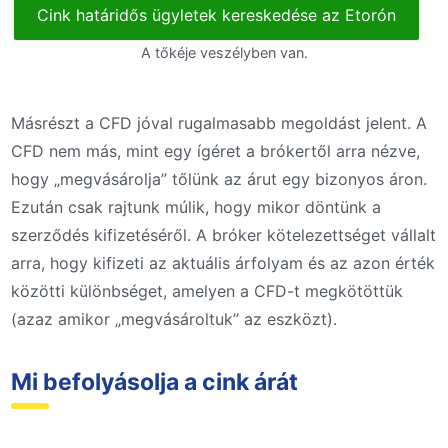
Cink határidős ügyletek kereskedése az Etorón
A tőkéje veszélyben van.
Másrészt a CFD jóval rugalmasabb megoldást jelent. A
CFD nem más, mint egy ígéret a brókertől arra nézve,
hogy „megvásárolja” tőlünk az árut egy bizonyos áron.
Ezután csak rajtunk múlik, hogy mikor döntünk a
szerződés kifizetéséről. A bróker kötelezettséget vállalt
arra, hogy kifizeti az aktuális árfolyam és az azon érték
közötti különbséget, amelyen a CFD-t megkötöttük
(azaz amikor „megvásároltuk” az eszközt).
Mi befolyásolja a cink árát