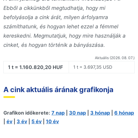
Ebből a cikkünkből megtudhatja, hogy mi
befolyásolja a cink árát, milyen árfolyamra
számíthatunk, és hogyan lehet ezzel a fémmel
kereskedni. Megmutatjuk, hogy mire használják a
cinket, és hogyan történik a bányászása.
Aktuális (2026. 08. 07.)
1 t = 1.160.820,20 HUF
1 t = 3.697,35 USD
A cink aktuális árának grafikonja
Grafikon időkerete:
7 nap
|
30 nap
|
3 hónap
|
6 hónap
|
év
|
3 év
|
5 év
|
10 év