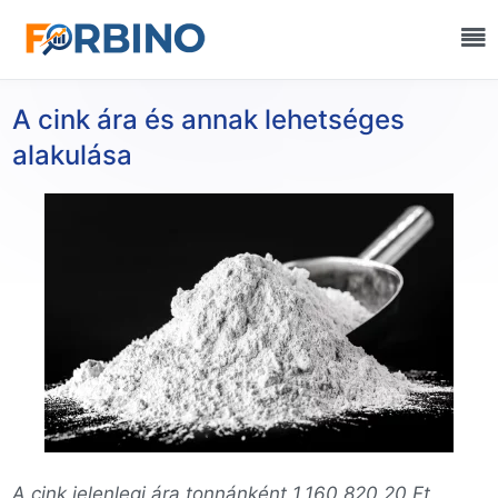
A cink ára és annak lehetséges
alakulása
A cink jelenlegi ára tonnánként 1.160.820,20 Ft.