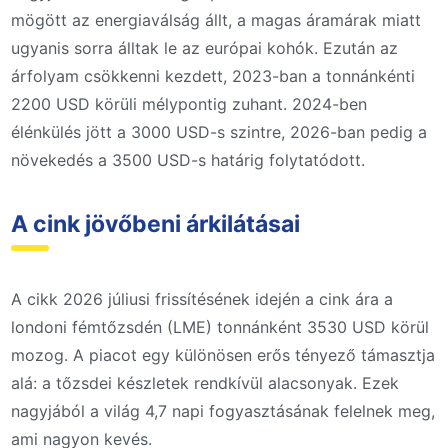
mögött az energiaválság állt, a magas áramárak miatt
ugyanis sorra álltak le az európai kohók. Ezután az
árfolyam csökkenni kezdett, 2023-ban a tonnánkénti
2200 USD körüli mélypontig zuhant. 2024-ben
élénkülés jött a 3000 USD-s szintre, 2026-ban pedig a
növekedés a 3500 USD-s határig folytatódott.
A cink jövőbeni árkilátásai
A cikk 2026 júliusi frissítésének idején a cink ára a
londoni fémtőzsdén (LME) tonnánként 3530 USD körül
mozog. A piacot egy különösen erős tényező támasztja
alá: a tőzsdei készletek rendkívül alacsonyak. Ezek
nagyjából a világ 4,7 napi fogyasztásának felelnek meg,
ami nagyon kevés.