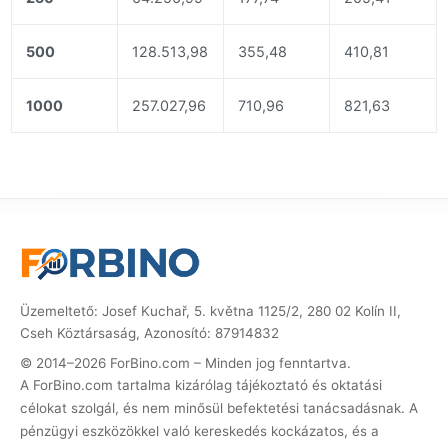
500
128.513,98
355,48
410,81
1000
257.027,96
710,96
821,63
Üzemeltető: Josef Kuchař, 5. května 1125/2, 280 02 Kolín II,
Cseh Köztársaság, Azonosító: 87914832
© 2014–2026 ForBino.com – Minden jog fenntartva.
A ForBino.com tartalma kizárólag tájékoztató és oktatási
célokat szolgál, és nem minősül befektetési tanácsadásnak. A
pénzügyi eszközökkel való kereskedés kockázatos, és a