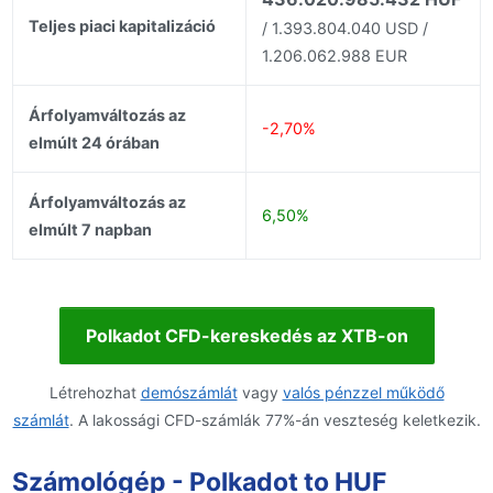
Teljes piaci kapitalizáció
/ 1.393.804.040 USD /
1.206.062.988 EUR
Árfolyamváltozás az
-2,70%
elmúlt 24 órában
Árfolyamváltozás az
6,50%
elmúlt 7 napban
Polkadot CFD-kereskedés az XTB-on
Létrehozhat
demószámlát
vagy
valós pénzzel működő
számlát
. A lakossági CFD-számlák 77%-án veszteség keletkezik.
Számológép - Polkadot to HUF