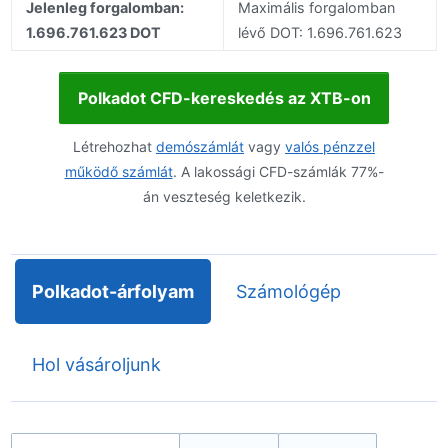
Jelenleg forgalomban:
Maximális forgalomban
1.696.761.623 DOT
lévő DOT: 1.696.761.623
Polkadot CFD-kereskedés az XTB-on
Létrehozhat
demószámlát
vagy
valós pénzzel
működő számlát
. A lakossági CFD-számlák 77%-
án veszteség keletkezik.
Polkadot-árfolyam
Számológép
Hol vásároljunk