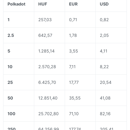
Polkadot
HUF
EUR
USD
1
257,03
0,71
0,82
2.5
642,57
1,78
2,05
5
1.285,14
3,55
4,11
10
2.570,28
7,11
8,22
25
6.425,70
17,77
20,54
50
12.851,40
35,55
41,08
100
25.702,80
71,10
82,16
250
64.256,99
177,74
205,41