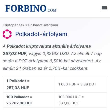
Kriptopénzek
»
Polkadot-árfolyam
Polkadot-árfolyam
A
Polkadot kriptovaluta aktuális árfolyama
257,03 HUF
, vagyis 0,82163 USD. Az elmúlt 7 nap
során a DOT árfolyama 6,50%-kal növekedett. Az
elmúlt 24 órában az ár 2,70%-kal csökkent.
1 Polkadot =
1 000 HUF = 3,89 DOT
257,03 HUF
100 Polkadot =
100 000 HUF =
25.702,80 HUF
389,06 DOT