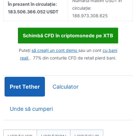
Numărul maxim USDT în
În prezent în circulație:
circulație:
183.506.366.052 USDT
188.973.308.625
Schimbă CFD în criptomonede pe XTB
Puteți
să creați un cont demo
sau un cont
cu bani
reali
. 77% din conturile CFD de retail pierd bani.
Pret Tether
Calculator
Unde să cumperi