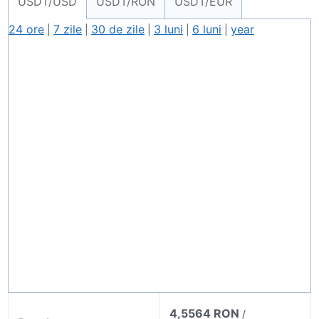
USDT/USD
USDT/RON
USDT/EUR
24 ore
7 zile
30 de zile
3 luni
6 luni
year
|
|
|
|
|
4,5564 RON
/