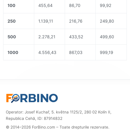
100
455,64
86,70
99,92
250
1.139,11
216,76
249,80
500
2.278,21
433,52
499,60
1000
4.556,43
867,03
999,19
Operator: Josef Kuchař, 5. května 1125/2, 280 02 Kolín II,
Republica Cehă, ID: 87914832
© 2014–2026 ForBino.com – Toate drepturile rezervate.