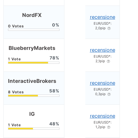
NordFX
recensione
EUR/USD*:
0
2,0pip
BlueberryMarkets
recensione
EUR/USD*:
78
2,1pip
InteractiveBrokers
recensione
EUR/USD*:
58
0,3pip
IG
recensione
EUR/USD*:
48
1,2pip