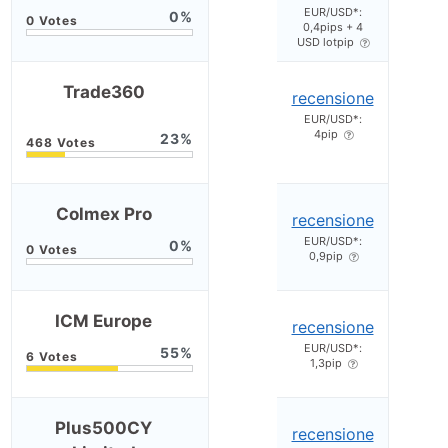
EUR/USD*:
0
0,4pips + 4
USD lotpip
Trade360
recensione
EUR/USD*:
4pip
23
Colmex Pro
recensione
EUR/USD*:
0
0,9pip
ICM Europe
recensione
EUR/USD*:
55
1,3pip
Plus500CY
recensione