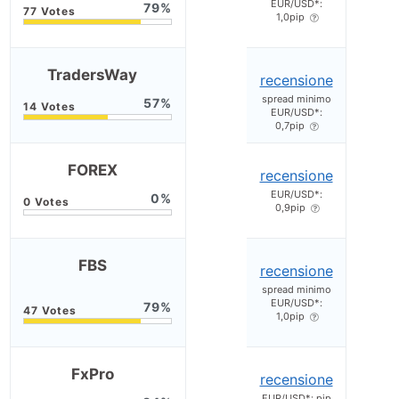
EUR/USD*:
79
1,0pip
TradersWay
recensione
spread minimo
57
EUR/USD*:
0,7pip
FOREX
recensione
EUR/USD*:
0
0,9pip
FBS
recensione
spread minimo
EUR/USD*:
79
1,0pip
FxPro
recensione
EUR/USD*: pip