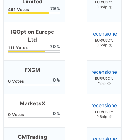
Limited
EUR/USD*:
0,8pip
79
IQOption Europe
recensione
Ltd
EUR/USD*:
0,5pip
70
FXGM
recensione
EUR/USD*:
0
3pip
MarketsX
recensione
EUR/USD*:
0
0,6pip
CMTrading
recensione