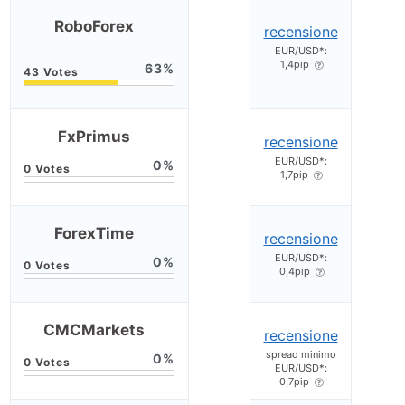
RoboForex
recensione
EUR/USD*:
1,4pip
63
FxPrimus
recensione
EUR/USD*:
0
1,7pip
ForexTime
recensione
EUR/USD*:
0
0,4pip
CMCMarkets
recensione
spread minimo
0
EUR/USD*:
0,7pip