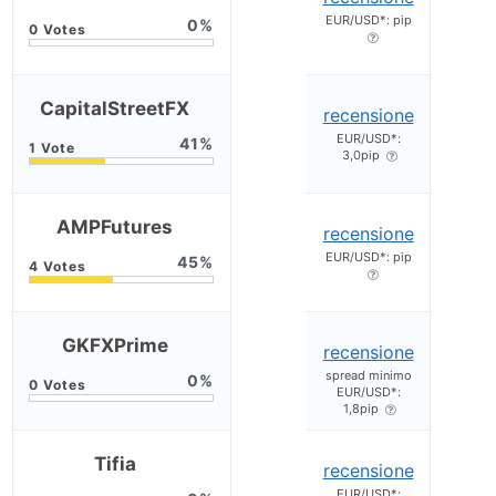
EUR/USD*: pip
0
CapitalStreetFX
recensione
EUR/USD*:
41
3,0pip
AMPFutures
recensione
EUR/USD*: pip
45
GKFXPrime
recensione
spread minimo
0
EUR/USD*:
1,8pip
Tifia
recensione
EUR/USD*: