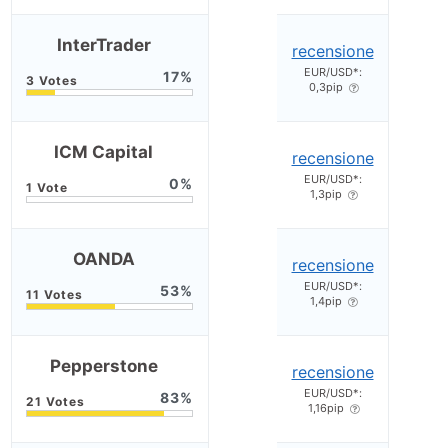
InterTrader
recensione
EUR/USD*:
17
0,3pip
ICM Capital
recensione
EUR/USD*:
0
1,3pip
OANDA
recensione
EUR/USD*:
53
1,4pip
Pepperstone
recensione
EUR/USD*:
83
1,16pip