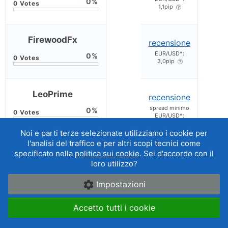
0
1,1pip
FirewoodFx
recensione
EUR/USD*:
0
3,0pip
LeoPrime
recensione
spread minimo
0
EUR/USD*:
1,6pip
Noi e parti terze selezionate utilizziamo i cookie per
l'analisi del traffico e per altri scopi tecnici come
CryptoRocket
recensione
specificato nella
politica sui cookie
. Sei d'accordo con il
EUR/USD*: pip
loro utilizzo?
0
Impostazioni
PureMarketBroker
recensione
Accetto tutti i cookie
EUR/USD*: pip
0