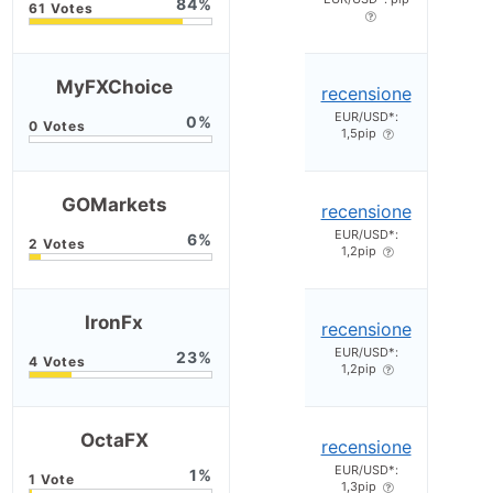
84
MyFXChoice
recensione
EUR/USD*:
0
1,5pip
GOMarkets
recensione
EUR/USD*:
6
1,2pip
IronFx
recensione
EUR/USD*:
23
1,2pip
OctaFX
recensione
EUR/USD*:
1
1,3pip