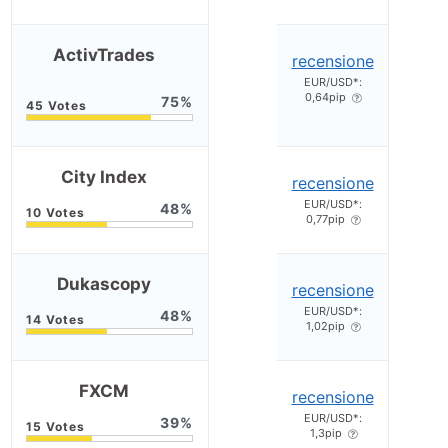
ActivTrades
recensione
EUR/USD*:
0,64pip
75
City Index
recensione
EUR/USD*:
48
0,77pip
Dukascopy
recensione
EUR/USD*:
48
1,02pip
FXCM
recensione
EUR/USD*:
39
1,3pip