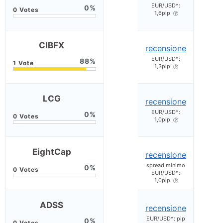
EUR/USD*:
0
1,6pip
CIBFX
recensione
EUR/USD*:
88
1,3pip
LCG
recensione
EUR/USD*:
0
1,0pip
EightCap
recensione
spread minimo
0
EUR/USD*:
1,0pip
ADSS
recensione
EUR/USD*: pip
0