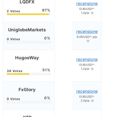
LQDFX
recensione
EUR/USD*:
97
1,0pip
UniglobeMarkets
recensione
EUR/USD*: pip
0
HugosWay
recensione
EUR/USD*:
1,2pip
51
FxGlory
recensione
EUR/USD*:
0
2,0pip