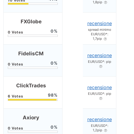
1,8pip
FXGlobe
recensione
spread minimo
0
EUR/USD*:
1,7pip
FidelisCM
recensione
EUR/USD*: pip
0
ClickTrades
recensione
EUR/USD*: pip
98
Axiory
recensione
EUR/USD*:
0
1,2pip