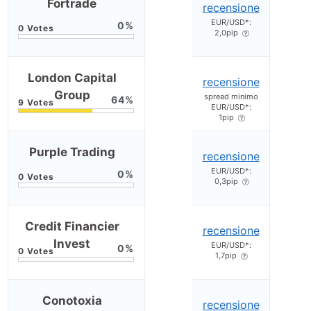
Fortrade
recensione
EUR/USD*:
0
2,0pip
London Capital
recensione
Group
spread minimo
64
EUR/USD*:
1pip
Purple Trading
recensione
EUR/USD*:
0
0,3pip
Credit Financier
recensione
Invest
EUR/USD*:
0
1,7pip
Conotoxia
recensione