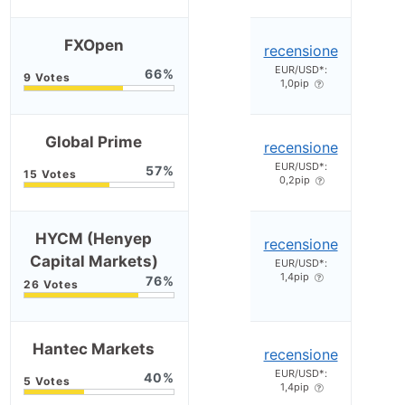
FXOpen
recensione
EUR/USD*:
66
1,0pip
Global Prime
recensione
EUR/USD*:
57
0,2pip
HYCM (Henyep
recensione
Capital Markets)
EUR/USD*:
1,4pip
76
Hantec Markets
recensione
EUR/USD*:
40
1,4pip