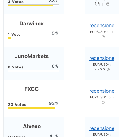
88
1,2pip
Darwinex
recensione
EUR/USD*: pip
5
JunoMarkets
recensione
EUR/USD*:
0
2,2pip
FXCC
recensione
EUR/USD*: pip
93
Alvexo
recensione
EUR/USD*:
41