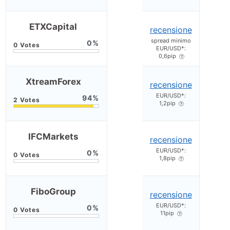
ETXCapital
recensione
spread minimo
0
EUR/USD*:
0,6pip
XtreamForex
recensione
EUR/USD*:
94
1,2pip
IFCMarkets
recensione
EUR/USD*:
0
1,8pip
FiboGroup
recensione
EUR/USD*:
0
11pip