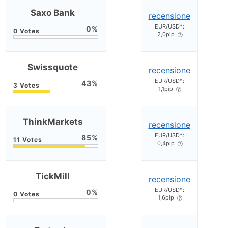
Saxo Bank
recensione
EUR/USD*:
0
2,0pip
Swissquote
recensione
EUR/USD*:
43
1,1pip
ThinkMarkets
recensione
EUR/USD*:
85
0,4pip
TickMill
recensione
EUR/USD*:
0
1,6pip