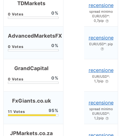
TDMarkets
recensione
spread minimo
0
EUR/USD*:
0,7pip
AdvancedMarketsFX
recensione
EUR/USD*: pip
0
GrandCapital
recensione
EUR/USD*:
0
1,7pip
FxGiants.co.uk
recensione
spread minimo
95
EUR/USD*:
1,2pip
JPMarkets.co.za
recensione