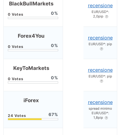
BlackBullMarkets
recensione
EUR/USD*:
0
2,0pip
Forex4You
recensione
EUR/USD*: pip
0
KeyToMarkets
recensione
EUR/USD*: pip
0
iForex
recensione
spread minimo
EUR/USD*:
67
1,8pip