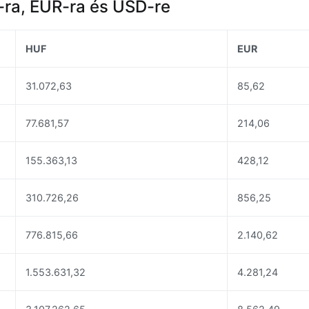
-ra, EUR-ra és USD-re
HUF
EUR
31.072,63
85,62
77.681,57
214,06
155.363,13
428,12
310.726,26
856,25
776.815,66
2.140,62
1.553.631,32
4.281,24