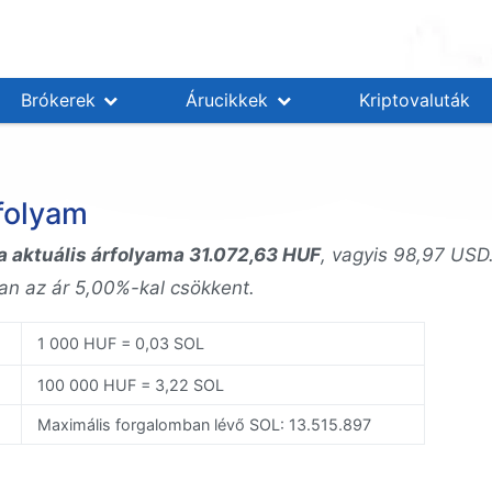
Brókerek
Árucikkek
Kriptovaluták
folyam
a aktuális árfolyama 31.072,63 HUF
, vagyis 98,97 USD
ban az ár 5,00%-kal csökkent.
1 000 HUF = 0,03 SOL
100 000 HUF = 3,22 SOL
Maximális forgalomban lévő SOL: 13.515.897