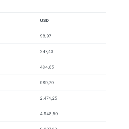
USD
98,97
247,43
494,85
989,70
2.474,25
4.948,50