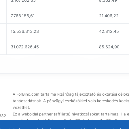
3.107.262,65
8.562,49
7.768.156,61
21.406,22
15.536.313,23
42.812,45
31.072.626,45
85.624,90
A ForBino.com tartalma kizárólag tájékoztató és oktatási célok
tanácsadásnak. A pénzügyi eszközökkel való kereskedés kocká
vezethet.
Ez a weboldal partner (affiliate) hivatkozásokat tartalmaz. Ha e
4832
amellyel a weboldalt üzemeltethetjük és fejleszthetjük. Ez nem
az affiliate együttműködés nem befolyásolja a
brókerértékelés