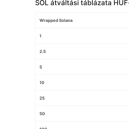
SOL átváltási táblázata HUF
Wrapped Solana
1
2.5
5
10
25
50