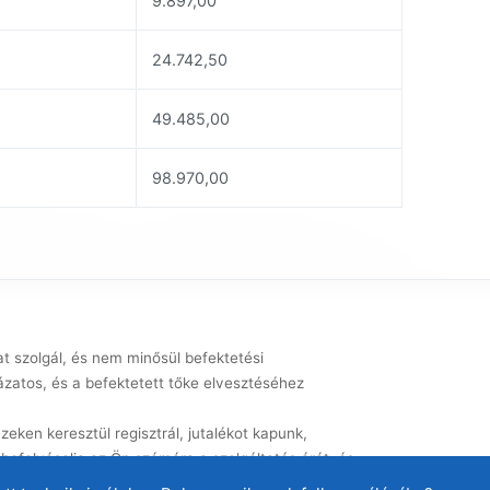
9.897,00
24.742,50
49.485,00
98.970,00
at szolgál, és nem minősül befektetési
zatos, és a befektetett tőke elvesztéséhez
zeken keresztül regisztrál, jutalékot kapunk,
 befolyásolja az Ön számára a szolgáltatás árát, és
einket
.