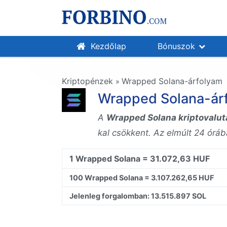
Kezdőlap
Bónuszok
Kriptopénzek
Wrapped Solana-árfolyam
»
Wrapped Solana-ár
A
Wrapped Solana kriptovalut
kal csökkent. Az elmúlt 24 órá
1 Wrapped Solana = 31.072,63 HUF
100 Wrapped Solana = 3.107.262,65 HUF
Jelenleg forgalomban: 13.515.897 SOL