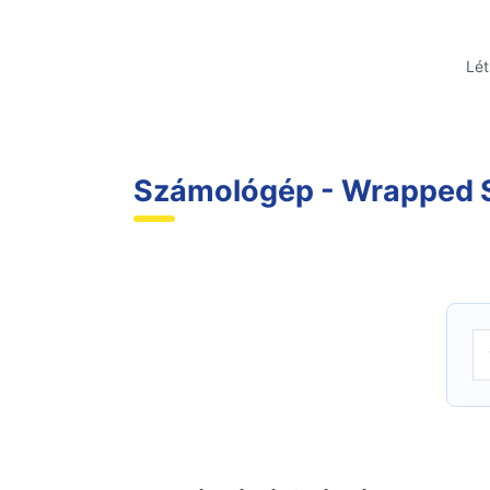
Lé
Számológép - Wrapped S