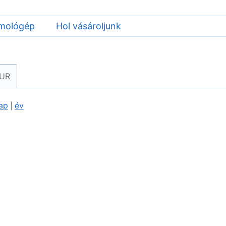
mológép
Hol vásároljunk
EUR
ap
év
|