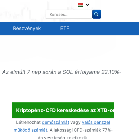
Keresés:
Részvények
ETF
. Az elmúlt 7 nap során a SOL árfolyama 22,10%-
Kriptopénz-CFD kereskedése az XTB-on
Létrehozhat
demószámlát
vagy
valós pénzzel
működő számlát
. A lakossági CFD-számlák 77%-
án veszteség keletkezik.