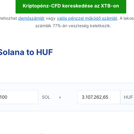
Kriptopénz-CFD kereskedése az XTB-on
trehozhat
demószámlát
vagy
valós pénzzel működő számlát
. A lako
számlák 77%-án veszteség keletkezik.
olana to HUF
SOL
=