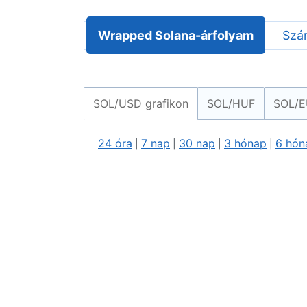
Wrapped Solana-árfolyam
Szá
SOL/USD grafikon
SOL/HUF
SOL/
24 óra
7 nap
30 nap
3 hónap
6 hón
|
|
|
|