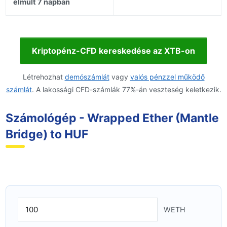
elmúlt 7 napban
Kriptopénz-CFD kereskedése az XTB-on
Létrehozhat
demószámlát
vagy
valós pénzzel működő
számlát
. A lakossági CFD-számlák 77%-án veszteség keletkezik.
Számológép - Wrapped Ether (Mantle
Bridge) to HUF
WETH