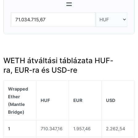
=
WETH átváltási táblázata HUF-
ra, EUR-ra és USD-re
Wrapped
Ether
HUF
EUR
USD
(Mantle
Bridge)
1
710.347,16
1.957,46
2.262,54