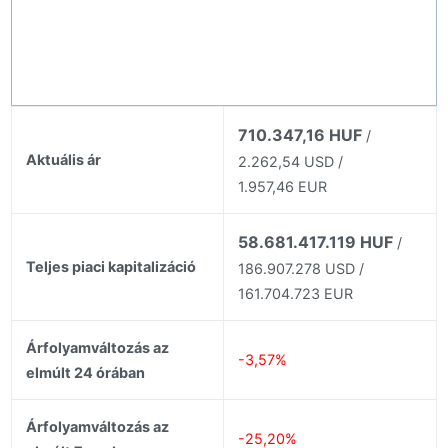
710.347,16 HUF
/
Aktuális ár
2.262,54 USD /
1.957,46 EUR
58.681.417.119 HUF
/
Teljes piaci kapitalizáció
186.907.278 USD /
161.704.723 EUR
Árfolyamváltozás az
-3,57%
elmúlt 24 órában
Árfolyamváltozás az
-25,20%