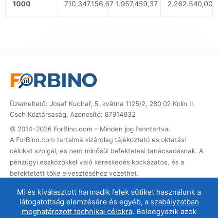
1000
710.347.156,67
1.957.459,37
2.262.540,00
Üzemeltető: Josef Kuchař, 5. května 1125/2, 280 02 Kolín II,
Cseh Köztársaság, Azonosító: 87914832
© 2014–2026 ForBino.com – Minden jog fenntartva.
A ForBino.com tartalma kizárólag tájékoztató és oktatási
célokat szolgál, és nem minősül befektetési tanácsadásnak. A
pénzügyi eszközökkel való kereskedés kockázatos, és a
befektetett tőke elvesztéséhez vezethet.
Ez a weboldal partner (affiliate) hivatkozásokat tartalmaz. Ha
Mi és kiválasztott harmadik felek sütiket használunk a
ezeken keresztül regisztrál, jutalékot kapunk, amellyel a
látogatottság elemzésére és egyéb, a
szabályzatban
weboldalt üzemeltethetjük és fejleszthetjük. Ez nem
meghatározott technikai célokra
. Beleegyezik azok
befolyásolja az Ön számára a szolgáltatás árát, és az affiliate