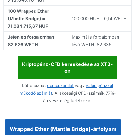
100 Wrapped Ether
(Mantle Bridge) =
100 000 HUF = 0,14 WETH
71.034.715,67 HUF
Jelenleg forgalomban:
Maximális forgalomban
82.636 WETH
lévő WETH: 82.636
Kriptopénz-CFD kereskedése az XTB-
on
Létrehozhat
demószámlát
vagy
valós pénzzel
működő számlát
. A lakossági CFD-számlák 77%-
án veszteség keletkezik.
Wrapped Ether (Mantle Bridge)-árfolyam