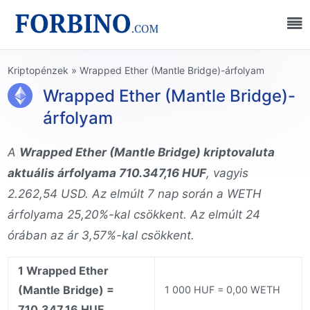
Kriptopénzek
»
Wrapped Ether (Mantle Bridge)-árfolyam
Wrapped Ether (Mantle Bridge)-
árfolyam
A
Wrapped Ether (Mantle Bridge) kriptovaluta
aktuális árfolyama 710.347,16 HUF
, vagyis
2.262,54 USD. Az elmúlt 7 nap során a WETH
árfolyama 25,20%-kal csökkent. Az elmúlt 24
órában az ár 3,57%-kal csökkent.
1 Wrapped Ether
(Mantle Bridge) =
1 000 HUF = 0,00 WETH
710.347,16 HUF