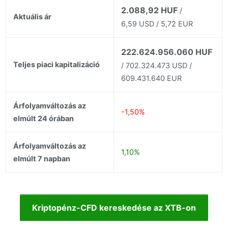
2.088,92 HUF
/
Aktuális ár
6,59 USD / 5,72 EUR
222.624.956.060 HUF
Teljes piaci kapitalizáció
/ 702.324.473 USD /
609.431.640 EUR
Árfolyamváltozás az
-1,50%
elmúlt 24 órában
Árfolyamváltozás az
1,10%
elmúlt 7 napban
Kriptopénz-CFD kereskedése az XTB-on