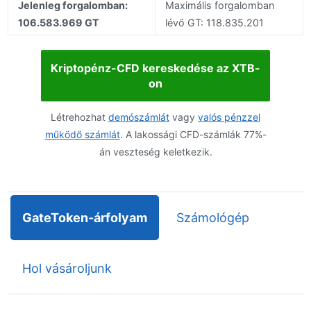
Jelenleg forgalomban:
Maximális forgalomban
106.583.969 GT
lévő GT: 118.835.201
Kriptopénz-CFD kereskedése az XTB-
on
Létrehozhat
demószámlát
vagy
valós pénzzel
működő számlát
. A lakossági CFD-számlák 77%-
án veszteség keletkezik.
GateToken-árfolyam
Számológép
Hol vásároljunk