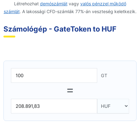
Létrehozhat
demószámlát
vagy
valós pénzzel működő
számlát
. A lakossági CFD-számlák 77%-án veszteség keletkezik.
Számológép - GateToken to HUF
GT
=