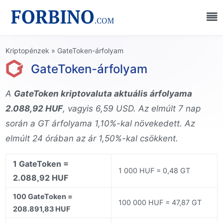
Kriptopénzek
»
GateToken-árfolyam
GateToken-árfolyam
A
GateToken kriptovaluta aktuális árfolyama
2.088,92 HUF
, vagyis 6,59 USD. Az elmúlt 7 nap
során a GT árfolyama 1,10%-kal növekedett. Az
elmúlt 24 órában az ár 1,50%-kal csökkent.
1 GateToken =
1 000 HUF = 0,48 GT
2.088,92 HUF
100 GateToken =
100 000 HUF = 47,87 GT
208.891,83 HUF