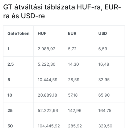
GT átváltási táblázata HUF-ra, EUR-
ra és USD-re
GateToken
HUF
EUR
USD
1
2.088,92
5,72
6,59
2.5
5.222,30
14,30
16,48
5
10.444,59
28,59
32,95
10
20.889,18
57,18
65,90
25
52.222,96
142,96
164,75
50
104.445,92
285,92
329,50