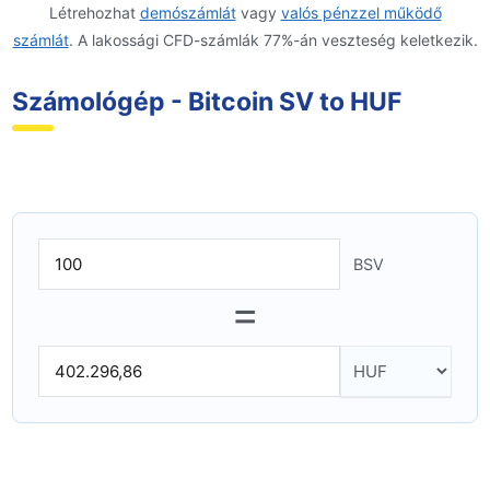
Létrehozhat
demószámlát
vagy
valós pénzzel működő
számlát
. A lakossági CFD-számlák 77%-án veszteség keletkezik.
Számológép - Bitcoin SV to HUF
BSV
=