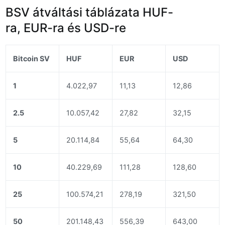
BSV átváltási táblázata HUF-
ra, EUR-ra és USD-re
Bitcoin SV
HUF
EUR
USD
1
4.022,97
11,13
12,86
2.5
10.057,42
27,82
32,15
5
20.114,84
55,64
64,30
10
40.229,69
111,28
128,60
25
100.574,21
278,19
321,50
50
201.148,43
556,39
643,00