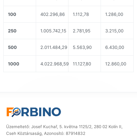
100
402.296,86
1.112,78
1.286,00
250
1.005.742,15
2.781,95
3.215,00
500
2.011.484,29
5.563,90
6.430,00
1000
4.022.968,59
11.127,80
12.860,00
Üzemeltető: Josef Kuchař, 5. května 1125/2, 280 02 Kolín II,
Cseh Köztársaság, Azonosító: 87914832