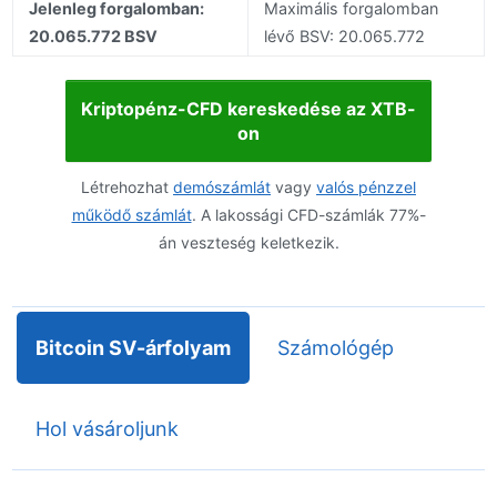
Jelenleg forgalomban:
Maximális forgalomban
20.065.772 BSV
lévő BSV: 20.065.772
Kriptopénz-CFD kereskedése az XTB-
on
Létrehozhat
demószámlát
vagy
valós pénzzel
működő számlát
. A lakossági CFD-számlák 77%-
án veszteség keletkezik.
Bitcoin SV-árfolyam
Számológép
Hol vásároljunk