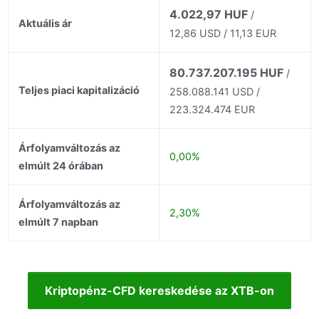
4.022,97 HUF
/
Aktuális ár
12,86 USD / 11,13 EUR
80.737.207.195 HUF
/
Teljes piaci kapitalizáció
258.088.141 USD /
223.324.474 EUR
Árfolyamváltozás az
0,00%
elmúlt 24 órában
Árfolyamváltozás az
2,30%
elmúlt 7 napban
Kriptopénz-CFD kereskedése az XTB-on