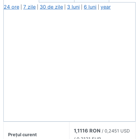
24 ore
7 zile
30 de zile
3 luni
6 luni
year
|
|
|
|
|
1,1116 RON
/ 0,2451 USD
Prețul curent
/ 0,2121 EUR