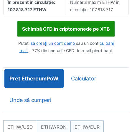
În prezent în circulație:
Numărul maxim ETHW în
107.818.717 ETHW
circulație: 107.818.717
Schimbă CFD în criptomonede pe XTB
Puteți
să creați un cont demo
sau un cont
cu bani
reali
. 77% din conturile CFD de retail pierd bani.
Pret EthereumPoW
Calculator
Unde să cumperi
ETHW/USD
ETHW/RON
ETHW/EUR