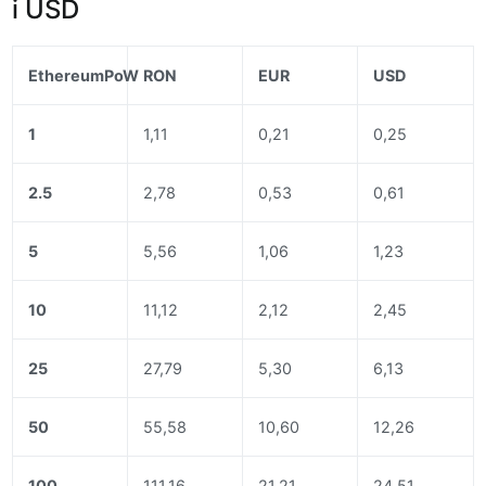
i USD
EthereumPoW
RON
EUR
USD
1
1,11
0,21
0,25
2.5
2,78
0,53
0,61
5
5,56
1,06
1,23
10
11,12
2,12
2,45
25
27,79
5,30
6,13
50
55,58
10,60
12,26
100
111,16
21,21
24,51