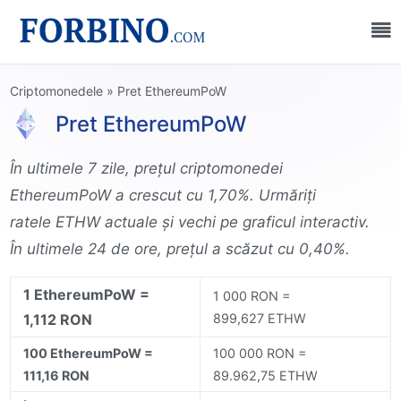
Criptomonedele
»
Pret EthereumPoW
Pret EthereumPoW
În ultimele 7 zile, prețul criptomonedei
EthereumPoW a crescut cu 1,70%. Urmăriți
ratele ETHW actuale și vechi pe graficul interactiv.
În ultimele 24 de ore, prețul a scăzut cu 0,40%.
1 EthereumPoW =
1 000 RON =
1,112 RON
899,627 ETHW
100 EthereumPoW =
100 000 RON =
111,16 RON
89.962,75 ETHW