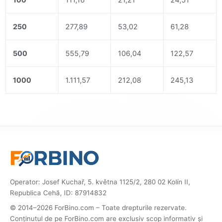
250
277,89
53,02
61,28
500
555,79
106,04
122,57
1000
1.111,57
212,08
245,13
Operator: Josef Kuchař, 5. května 1125/2, 280 02 Kolín II,
Republica Cehă, ID: 87914832
© 2014–2026 ForBino.com – Toate drepturile rezervate.
Conținutul de pe ForBino.com are exclusiv scop informativ și